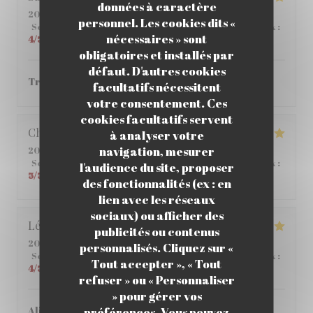
données à caractère
2026-06-01
- 12:00 - Couverts 6
personnel. Les cookies dits «
Service
:
4
/5
Ambiance
:
4
/5
Cuisine
:
5
/5
Qualité / Prix
:
nécessaires » sont
4
/5
obligatoires et installés par
défaut. D'autres cookies
Très bon ! je vous le recommande.
facultatifs nécessitent
votre consentement. Ces
cookies facultatifs servent
Christophe
C
à analyser votre
navigation, mesurer
2026-05-25
- 12:45 - Couverts 2
Service
:
5
/5
Ambiance
:
5
/5
Cuisine
:
4
/5
Qualité / Prix
:
l'audience du site, proposer
5
/5
des fonctionnalités (ex : en
lien avec les réseaux
sociaux) ou afficher des
Léane
Q
publicités ou contenus
2026-05-14
- 20:00 - Couverts 2
personnalisés. Cliquez sur «
Service
:
5
/5
Ambiance
:
5
/5
Cuisine
:
5
/5
Qualité / Prix
:
Tout accepter », « Tout
4
/5
refuser » ou « Personnaliser
» pour gérer vos
Aliment de qualité, Très bon pas si cher que ça
préférences. Vous pouvez