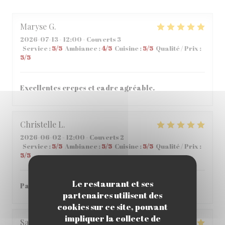
Maryse
G
2026-07-13
- 12:00 - Couverts 3
Service
:
5
/5
Ambiance
:
4
/5
Cuisine
:
5
/5
Qualité / Prix
:
5
/5
Excellentes crepes et cadre agréable.
Christelle
L
2026-06-02
- 12:00 - Couverts 2
Service
:
5
/5
Ambiance
:
5
/5
Cuisine
:
5
/5
Qualité / Prix
:
5
/5
Le restaurant et ses
Parfait , accueil et repas parfait
partenaires utilisent des
cookies sur ce site, pouvant
impliquer la collecte de
Sabria
C