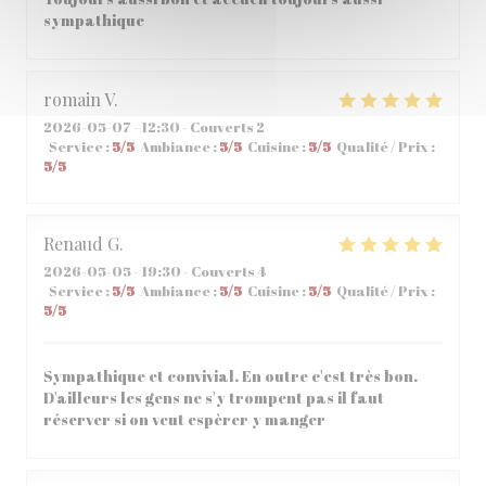
sympathique
romain
V
2026-05-07
- 12:30 - Couverts 2
Service
:
5
/5
Ambiance
:
5
/5
Cuisine
:
5
/5
Qualité / Prix
:
5
/5
Renaud
G
2026-05-05
- 19:30 - Couverts 4
Service
:
5
/5
Ambiance
:
5
/5
Cuisine
:
5
/5
Qualité / Prix
:
5
/5
Sympathique et convivial. En outre c'est très bon.
D'ailleurs les gens ne s'y trompent pas il faut
réserver si on veut espèrer y manger