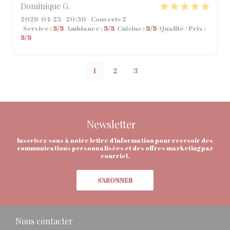
Dominique
G
2026-04-23
- 20:30 - Couverts 2
Service
:
5
/5
Ambiance
:
5
/5
Cuisine
:
5
/5
Qualité / Prix
:
5
/5
1
2
3
Newsletter
*
Inscrivez-vous à notre lettre d'information pour recevoir des
communications personnalisées et des offres marketing par
courriel.
S'ABONNER
Nous contacter