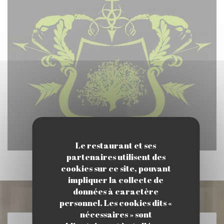
Le restaurant et ses
partenaires utilisent des
cookies sur ce site, pouvant
impliquer la collecte de
données à caractère
Découvrir notre carte
personnel. Les cookies dits «
nécessaires » sont
DÉCOUVRIR NOTRE CARTE