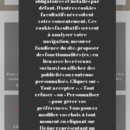
obligatoires et installés par
défaut. D'autres cookies
facultatifs nécessitent
votre consentement. Ces
cookies facultatifs servent
à analyser votre
navigation, mesurer
l'audience du site, proposer
des fonctionnalités (ex : en
lien avec les réseaux
sociaux) ou afficher des
publicités ou contenus
Pour afficher la carte interactive Waze, vous devez accepter les
cookies Waze Map (Google). Ces cookies peuvent collecter des
personnalisés. Cliquez sur «
données de navigation et de localisation.
Autoriser
Tout accepter », « Tout
refuser » ou « Personnaliser
» pour gérer vos
Infos pratiques
préférences. Vous pouvez
modifier vos choix à tout
Horaires
moment en cliquant sur
Lun
-
Sam
l'icône représentant un