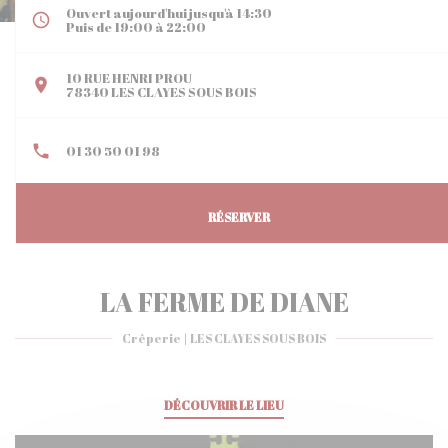
Ouvert aujourd'hui jusqu'à 14:30
Puis de 19:00 à 22:00
10 RUE HENRI PROU
((ouvre une nouvelle fenêtre))
78340 LES CLAYES SOUS BOIS
01 30 50 01 98
RÉSERVER
LA FERME DE DIANE
Crêperie
|
LES CLAYES SOUS BOIS
DÉCOUVRIR LE LIEU