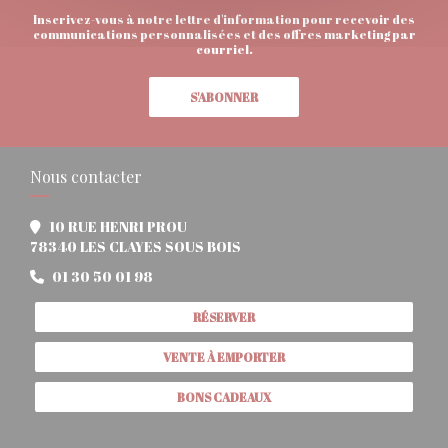
Inscrivez-vous à notre lettre d'information pour recevoir des
communications personnalisées et des offres marketing par
courriel.
S'ABONNER
Nous contacter
10 RUE HENRI PROU
((ouvre une nouvelle fenêtre))
78340 LES CLAYES SOUS BOIS
01 30 50 01 98
RÉSERVER
VENTE À EMPORTER
BONS CADEAUX