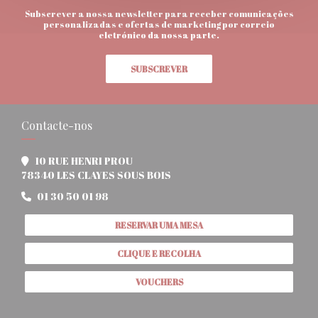
Subscrever a nossa newsletter para receber comunicações
personalizadas e ofertas de marketing por correio
eletrónico da nossa parte.
SUBSCREVER
Contacte-nos
10 RUE HENRI PROU
((abre numa nova janela))
78340 LES CLAYES SOUS BOIS
01 30 50 01 98
RESERVAR UMA MESA
CLIQUE E RECOLHA
VOUCHERS