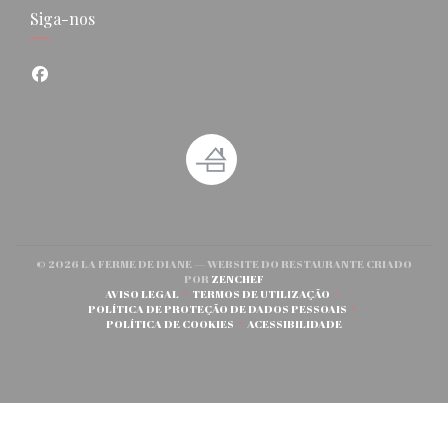
Siga-nos
Facebook ((abre numa nova janela))
© 2026 LA FERME DE DIANE — WEBSITE DO RESTAURANTE CRIADO
((ABRE NUMA NOVA JANELA))
POR
ZENCHEF
AVISO LEGAL
TERMOS DE UTILIZAÇÃO
((ABRE NUMA NOVA JANELA))
((ABRE NUMA NOVA JANELA))
POLÍTICA DE PROTEÇÃO DE DADOS PESSOAIS
((ABRE NUMA NOVA JANELA))
POLÍTICA DE COOKIES
ACESSIBILIDADE
((ABRE NUMA NOVA JANELA))
((ABRE NUMA NOVA JANELA)