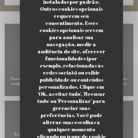
instalados por padrão.
Outros cookies opcionais
requerem seu
consentimento. Esses
cookies opcionais servem
para analisar sua
navegação, medir a
audiência do site, oferecer
funcionalidades (por
exemplo, relacionadas às
redes sociais) ou exibir
publicidade ou conteúdos
Para exibir o mapa interativo do Waze, você deve aceitar os
cookies do Waze Map (Google). Esses cookies podem coletar
personalizados. Clique em
dados de navegação e localização.
Autorizar
'OK, aceitar tudo', 'Recusar
tudo' ou 'Personalizar' para
gerenciar suas
Informações gerais
preferências. Você pode
alterar suas escolhas a
Horário de abertura
qualquer momento
Seg
-
Sab
clicando no ícone de cookie