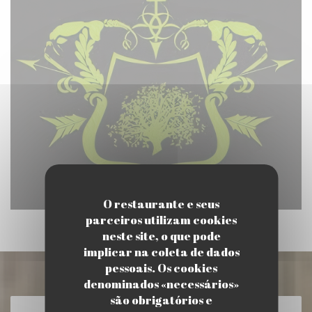
O restaurante e seus
parceiros utilizam cookies
neste site, o que pode
implicar na coleta de dados
pessoais. Os cookies
Descubra o nosso menu
denominados «necessários»
são obrigatórios e
DESCUBRA O NOSSO MENU