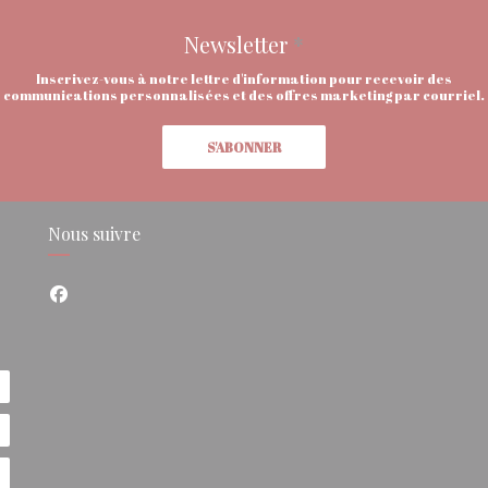
Newsletter
*
Inscrivez-vous à notre lettre d'information pour recevoir des
communications personnalisées et des offres marketing par courriel.
S'ABONNER
Nous suivre
Facebook ((ouvre une nouvelle fenêtre))
e fenêtre))