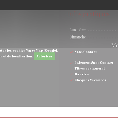
Infos pratiques
Lun
-
Sam
Dimanche
Mo
pter les cookies Waze Map (Google).
Sans Contact
n et de localisation.
Autoriser
Paiement Sans Contact
Titres restaurant
Maestro
Chèques Vacances