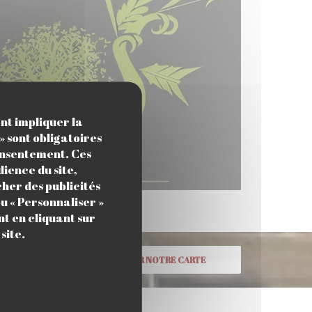
ant impliquer la
» sont obligatoires
consentement. Ces
ience du site,
cher des publicités
u « Personnaliser »
t en cliquant sur
site.
DÉCOUVRIR NOTRE CARTE