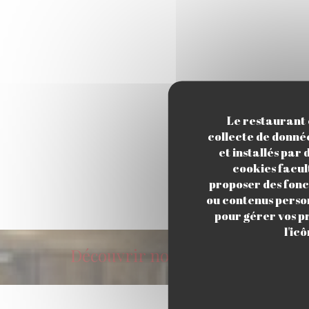
Le restaurant e
collecte de donnée
et installés par
cookies facul
proposer des fonct
ou contenus person
pour gérer vos p
l'ic
Découvrir notre carte