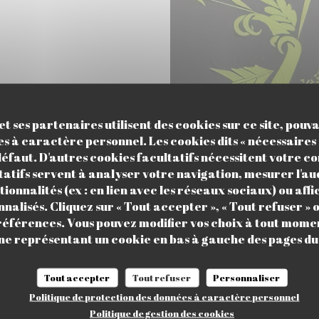
t ses partenaires utilisent des cookies sur ce site, pouv
s à caractère personnel. Les cookies dits « nécessaires 
 défaut. D'autres cookies facultatifs nécessitent votre 
tatifs servent à analyser votre navigation, mesurer l'aud
ionnalités (ex : en lien avec les réseaux sociaux) ou affi
nalisés. Cliquez sur « Tout accepter », « Tout refuser » o
références. Vous pouvez modifier vos choix à tout momen
ône représentant un cookie en bas à gauche des pages du 
Tout accepter
Tout refuser
Personnaliser
Politique de protection des données à caractère personnel
Politique de gestion des cookies