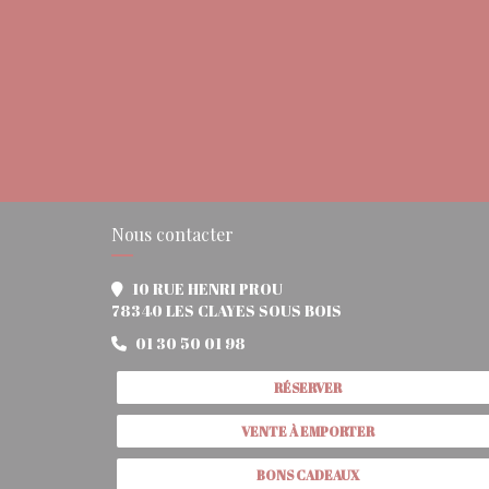
Nous contacter
10 RUE HENRI PROU
((ouvre une nouvell
78340 LES CLAYES SOUS BOIS
01 30 50 01 98
RÉSERVER
VENTE À EMPORTER
BONS CADEAUX