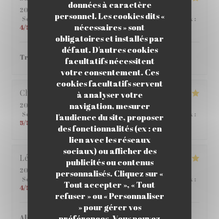
données à caractère
2026-06-01
- 12:00 - Couverts 6
personnel. Les cookies dits «
Service
:
4
/5
Ambiance
:
4
/5
Cuisine
:
5
/5
Qualité / Prix
:
nécessaires » sont
4
/5
obligatoires et installés par
défaut. D'autres cookies
Très bon ! je vous le recommande.
facultatifs nécessitent
votre consentement. Ces
cookies facultatifs servent
Christophe
C
à analyser votre
navigation, mesurer
2026-05-25
- 12:45 - Couverts 2
Service
:
5
/5
Ambiance
:
5
/5
Cuisine
:
4
/5
Qualité / Prix
:
l'audience du site, proposer
5
/5
des fonctionnalités (ex : en
lien avec les réseaux
sociaux) ou afficher des
Léane
Q
publicités ou contenus
2026-05-14
- 20:00 - Couverts 2
personnalisés. Cliquez sur «
Service
:
5
/5
Ambiance
:
5
/5
Cuisine
:
5
/5
Qualité / Prix
:
Tout accepter », « Tout
4
/5
refuser » ou « Personnaliser
» pour gérer vos
Aliment de qualité, Très bon pas si cher que ça
préférences. Vous pouvez