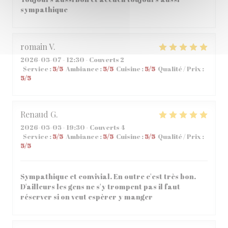
sympathique
romain
V
2026-05-07
- 12:30 - Couverts 2
Service
:
5
/5
Ambiance
:
5
/5
Cuisine
:
5
/5
Qualité / Prix
:
5
/5
Renaud
G
2026-05-05
- 19:30 - Couverts 4
Service
:
5
/5
Ambiance
:
5
/5
Cuisine
:
5
/5
Qualité / Prix
:
5
/5
Sympathique et convivial. En outre c'est très bon.
D'ailleurs les gens ne s'y trompent pas il faut
réserver si on veut espèrer y manger