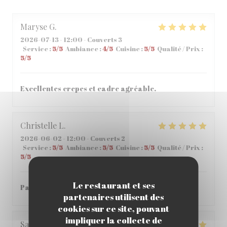
Maryse
G
2026-07-13
- 12:00 - Couverts 3
Service
:
5
/5
Ambiance
:
4
/5
Cuisine
:
5
/5
Qualité / Prix
:
5
/5
Excellentes crepes et cadre agréable.
Christelle
L
2026-06-02
- 12:00 - Couverts 2
Service
:
5
/5
Ambiance
:
5
/5
Cuisine
:
5
/5
Qualité / Prix
:
5
/5
Le restaurant et ses
Parfait , accueil et repas parfait
partenaires utilisent des
cookies sur ce site, pouvant
impliquer la collecte de
Sabria
C