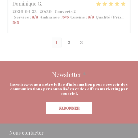
Dominique
G
2026-04-23
- 20:30 - Couverts 2
Service
:
5
/5
Ambiance
:
5
/5
Cuisine
:
5
/5
Qualité / Prix
:
5
/5
1
2
3
Newsletter
*
Inscrivez-vous à notre lettre d'information pour recevoir des
communications personnalisées et des offres marketing par
courriel.
S'ABONNER
Nous contacter