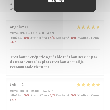
undefined
Aliment de qualité, Très bon pas si cher que ça
57,80€ à 2 , personnel tres accueillant et aimable .
angeloz
C
2026-05-14
- 12:30 - Hosté 3
Služba
:
5
/5
Atmosféra
:
5
/5
Kuchyně
:
5
/5
Kvalita / Cena
:
4
/5
Très bonne crêperie agréable très bon service pas
d attente entre les plats très bon accueil je
recommande vivement
Odile
D
2026-05-11
- 12:30 - Hosté 3
Služba
:
5
/5
Atmosféra
:
5
/5
Kuchyně
:
5
/5
Kvalita / Cena
:
5
/5