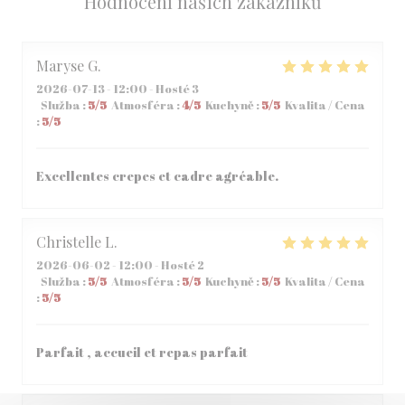
Hodnocení našich zákazníků
Maryse
G
2026-07-13
- 12:00 - Hosté 3
Služba
:
5
/5
Atmosféra
:
4
/5
Kuchyně
:
5
/5
Kvalita / Cena
:
5
/5
Excellentes crepes et cadre agréable.
Christelle
L
2026-06-02
- 12:00 - Hosté 2
Služba
:
5
/5
Atmosféra
:
5
/5
Kuchyně
:
5
/5
Kvalita / Cena
:
5
/5
Parfait , accueil et repas parfait