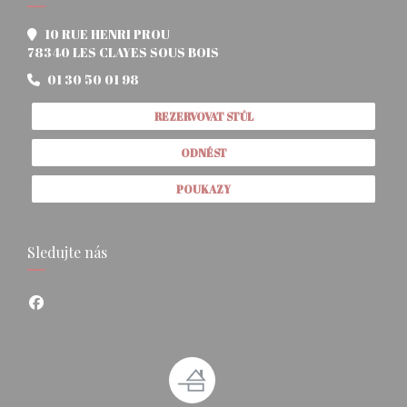
10 RUE HENRI PROU
((otevře se v novém okně))
78340 LES CLAYES SOUS BOIS
01 30 50 01 98
REZERVOVAT STŮL
ODNÉST
POUKAZY
Sledujte nás
Facebook ((otevře se v novém okně))