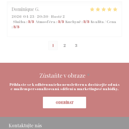
Dominique
G
2026-04-23
- 20:30 - Hosté 2
Služba
:
5
/5
Atmosféra
:
5
/5
Kuchyně
:
5
/5
Kvalita / Cena
:
5
/5
1
2
3
Zůstaňte v obraze
*
Přihlaste se k odběru našeho newsletteru a dostávejte od nás
e-mailem personalizovaná sdělení a marketingové nabídky.
ODEBÍRAT
Kontaktujte nás