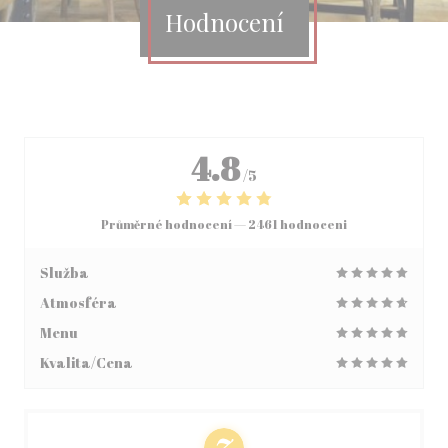
Hodnocení
4.8
/5
Průměrné hodnocení —
2461 hodnoceni
Služba
Atmosféra
Menu
Kvalita/Cena