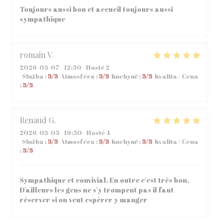
Toujours aussi bon et accueil toujours aussi
sympathique
romain
V
2026-05-07
- 12:30 - Hosté 2
Služba
:
5
/5
Atmosféra
:
5
/5
Kuchyně
:
5
/5
Kvalita / Cena
:
5
/5
Renaud
G
2026-05-05
- 19:30 - Hosté 4
Služba
:
5
/5
Atmosféra
:
5
/5
Kuchyně
:
5
/5
Kvalita / Cena
:
5
/5
Sympathique et convivial. En outre c'est très bon.
D'ailleurs les gens ne s'y trompent pas il faut
réserver si on veut espèrer y manger