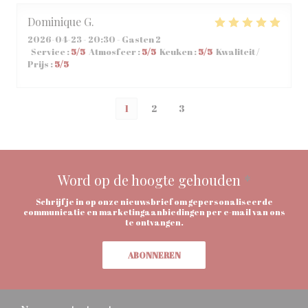
Dominique
G
2026-04-23
- 20:30 - Gasten 2
Service
:
5
/5
Atmosfeer
:
5
/5
Keuken
:
5
/5
Kwaliteit /
Prijs
:
5
/5
1
2
3
Word op de hoogte gehouden
*
Schrijf je in op onze nieuwsbrief om gepersonaliseerde
communicatie en marketingaanbiedingen per e-mail van ons
te ontvangen.
ABONNEREN