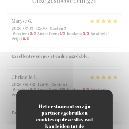
Onze gastbeoordelingen
Maryse
G
2026-07-13
- 12:00 - Gasten 3
Service
:
5
/5
Atmosfeer
:
4
/5
Keuken
:
5
/5
Kwaliteit /
Prijs
:
5
/5
Excellentes crepes et cadre agréable.
Christelle
L
2026-06-02
- 12:00 - Gasten 2
Service
:
5
/5
Atmosfeer
:
5
/5
Keuken
:
5
/5
Kwaliteit /
Prijs
:
5
/5
Het restaurant en zijn
partners gebruiken
Parfait , accueil et repas parfait
cookies op deze site, wat
kan leiden tot de