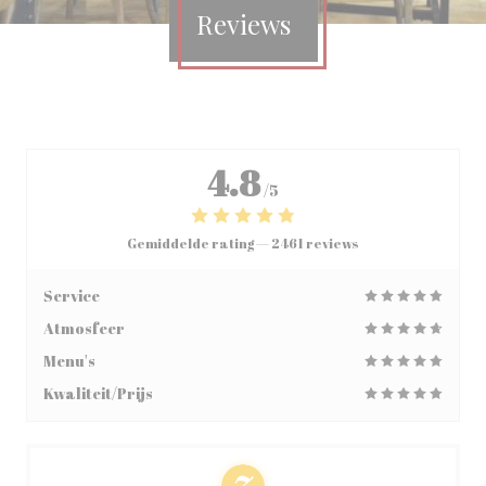
Reviews
4.8
/5
Gemiddelde rating —
2461 reviews
Service
Atmosfeer
Menu's
Kwaliteit/Prijs