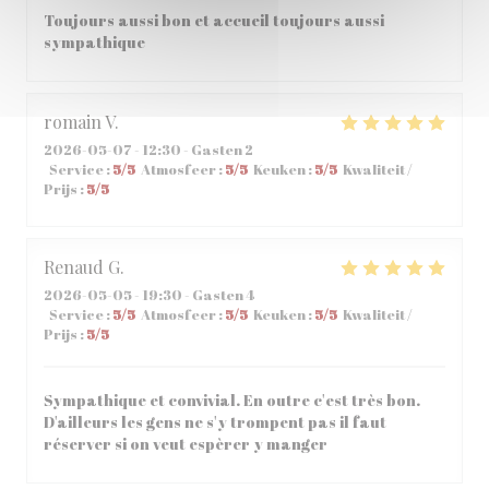
Toujours aussi bon et accueil toujours aussi
sympathique
romain
V
2026-05-07
- 12:30 - Gasten 2
Service
:
5
/5
Atmosfeer
:
5
/5
Keuken
:
5
/5
Kwaliteit /
Prijs
:
5
/5
Renaud
G
2026-05-05
- 19:30 - Gasten 4
Service
:
5
/5
Atmosfeer
:
5
/5
Keuken
:
5
/5
Kwaliteit /
Prijs
:
5
/5
Sympathique et convivial. En outre c'est très bon.
D'ailleurs les gens ne s'y trompent pas il faut
réserver si on veut espèrer y manger