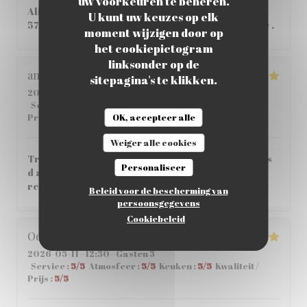
uw voorkeuren te beheren.
Aliment de qualité, Très bon pas si cher que ça
U kunt uw keuzes op elk
57,80€ à 2 , personnel tres accueillant et aimable .
moment wijzigen door op
het cookiepictogram
linksonder op de
angeloz
C
sitepagina's te klikken.
2026-05-14
- 12:30 - Gasten 3
Service
:
5
/5
Atmosfeer
:
5
/5
Keuken
:
5
/5
Kwaliteit /
OK, accepteer alle
Prijs
:
4
/5
Weiger alle cookies
Très bonne crêperie agréable très bon service pas
Personaliseer
d attente entre les plats très bon accueil je
recommande vivement
Beleid voor de bescherming van
persoonsgegevens
Cookiebeleid
Odile
D
2026-05-11
- 12:30 - Gasten 3
Service
:
5
/5
Atmosfeer
:
5
/5
Keuken
:
5
/5
Kwaliteit /
Prijs
:
5
/5