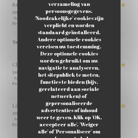
verzameling van
Sabria
C
persoonsgegevens.
2026-06-01
- 12:00 - Gasten 6
'Noodzakelijke' cookies zijn
Service
:
4
/5
Atmosfeer
:
4
/5
Keuken
:
5
/5
Kwaliteit /
Prijs
:
4
/5
verplicht en worden
standaard geïnstalleerd.
Andere optionele cookies
Très bon ! je vous le recommande.
vereisen uw toestemming.
Deze optionele cookies
worden gebruikt om uw
Christophe
C
navigatie te analyseren,
2026-05-25
- 12:45 - Gasten 2
het sitepubliek te meten,
Service
:
5
/5
Atmosfeer
:
5
/5
Keuken
:
4
/5
Kwaliteit /
functies te bieden (bijv.
Prijs
:
5
/5
gerelateerd aan sociale
netwerken) of
gepersonaliseerde
Léane
Q
advertenties of inhoud
2026-05-14
- 20:00 - Gasten 2
weer te geven. Klik op 'OK,
Service
:
5
/5
Atmosfeer
:
5
/5
Keuken
:
5
/5
Kwaliteit /
accepteer alle', 'Weiger
Prijs
:
4
/5
alle' of 'Personaliseer' om