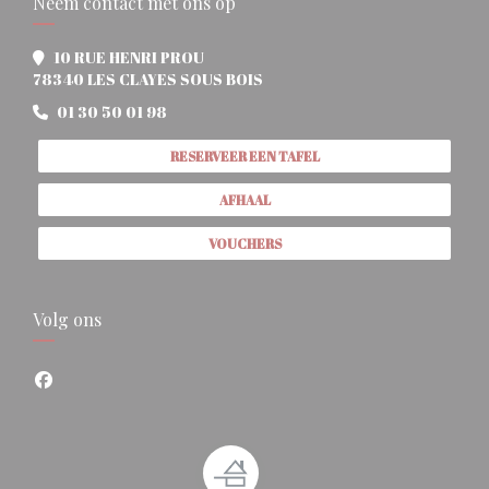
Neem contact met ons op
10 RUE HENRI PROU
((opent in een nieuw venster))
78340 LES CLAYES SOUS BOIS
01 30 50 01 98
RESERVEER EEN TAFEL
AFHAAL
VOUCHERS
Volg ons
Facebook ((opent in een nieuw venster))