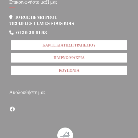
Επικοινωνήστε μαζί μας
10 RUE HENRI PROU
((ανοίγει σε νέο παράθυρο))
78340 LES CLAYES SOUS BOIS
01 30 50 01 98
ΚΆΝΤΕ ΚΡΆΤΗΣΗ ΤΡΑΠΕΖΙΟΎ
ΠΑΊΡΝΩ ΜΑΚΡΙΆ
ΚΟΥΠΌΝΙΑ
Ακολουθήστε μας
Facebook ((ανοίγει σε νέο παράθυρο))