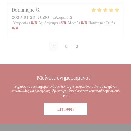
Dominique
G
2026-04-23
- 20:30 - καλεσμένοι 2
Υπηρεσία
:
5
/5
Ατμόσφαιρα
:
5
/5
Μενού
:
5
/5
Ποιότητα / Τιμή
:
5
/5
1
2
3
Μείνετε ενημερωμένοι
*
Εγγραφείτε στο ενημερωτικό μας δελτίο για να λαμβάνετε εξατομικευμένες
επικοινωνίες και προσφορές μάρκετινγκ μέσω ηλεκτρονικού ταχυδρομείου από
εμάς.
ΕΓΓΡΑΦΉ