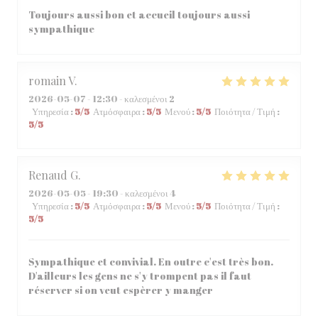
Toujours aussi bon et accueil toujours aussi
sympathique
romain
V
2026-05-07
- 12:30 - καλεσμένοι 2
Υπηρεσία
:
5
/5
Ατμόσφαιρα
:
5
/5
Μενού
:
5
/5
Ποιότητα / Τιμή
:
5
/5
Renaud
G
2026-05-05
- 19:30 - καλεσμένοι 4
Υπηρεσία
:
5
/5
Ατμόσφαιρα
:
5
/5
Μενού
:
5
/5
Ποιότητα / Τιμή
:
5
/5
Sympathique et convivial. En outre c'est très bon.
D'ailleurs les gens ne s'y trompent pas il faut
réserver si on veut espèrer y manger