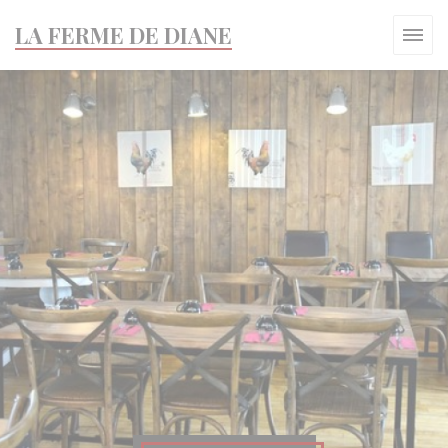
Πίνακας διαχείρισης "Μπισκότων" (Cookies)
LA FERME DE DIANE