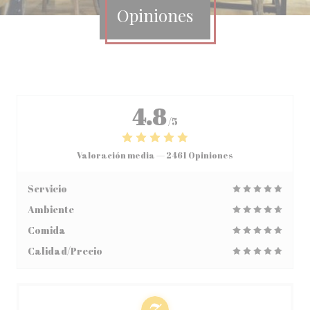
Opiniones
4.8
/5
Valoración media —
2461 Opiniones
Servicio
Ambiente
Comida
Calidad/Precio