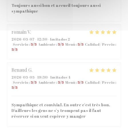
Toujours aussi bon et accueil toujours aussi
sympathique
romain
V
2026-05-07
- 12:30 - Invitados 2
Servicio
:
5
/5
Ambiente
:
5
/5
Menú
:
5
/5
Calidad / Precio
:
5
/5
Renaud
G
2026-05-05
- 19:30 - Invitados 4
Servicio
:
5
/5
Ambiente
:
5
/5
Menú
:
5
/5
Calidad / Precio
:
5
/5
Sympathique et convivial. En outre c'est très bon.
D'ailleurs les gens ne s'y trompent pas il faut
réserver si on veut espèrer y manger