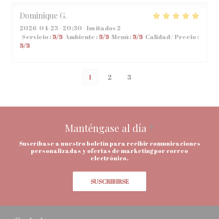
Dominique
G
2026-04-23
- 20:30 - Invitados 2
Servicio
:
5
/5
Ambiente
:
5
/5
Menú
:
5
/5
Calidad / Precio
:
5
/5
1
2
3
Manténgase al día
*
Suscríbase a nuestro boletín para recibir comunicaciones
personalizadas y ofertas de marketing por correo
electrónico.
SUSCRIBIRSE