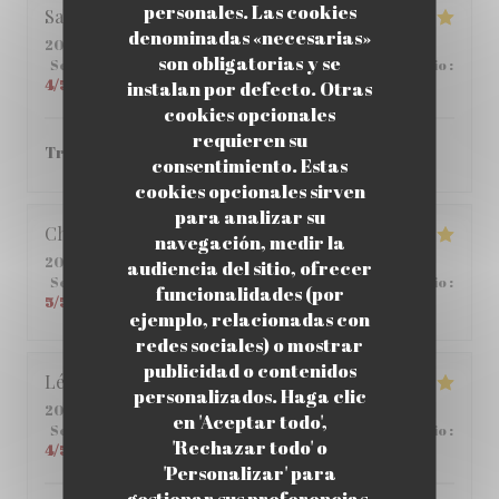
personales. Las cookies
Sabria
C
denominadas «necesarias»
2026-06-01
- 12:00 - Invitados 6
son obligatorias y se
Servicio
:
4
/5
Ambiente
:
4
/5
Menú
:
5
/5
Calidad / Precio
:
4
/5
instalan por defecto. Otras
cookies opcionales
requieren su
Très bon ! je vous le recommande.
consentimiento. Estas
cookies opcionales sirven
para analizar su
Christophe
C
navegación, medir la
2026-05-25
- 12:45 - Invitados 2
audiencia del sitio, ofrecer
Servicio
:
5
/5
Ambiente
:
5
/5
Menú
:
4
/5
Calidad / Precio
:
funcionalidades (por
5
/5
ejemplo, relacionadas con
redes sociales) o mostrar
publicidad o contenidos
Léane
Q
personalizados. Haga clic
2026-05-14
- 20:00 - Invitados 2
en 'Aceptar todo',
Servicio
:
5
/5
Ambiente
:
5
/5
Menú
:
5
/5
Calidad / Precio
:
'Rechazar todo' o
4
/5
'Personalizar' para
gestionar sus preferencias.