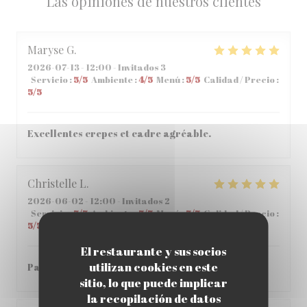
Las opiniones de nuestros clientes
Maryse
G
2026-07-13
- 12:00 - Invitados 3
Servicio
:
5
/5
Ambiente
:
4
/5
Menú
:
5
/5
Calidad / Precio
:
5
/5
Excellentes crepes et cadre agréable.
Christelle
L
2026-06-02
- 12:00 - Invitados 2
Servicio
:
5
/5
Ambiente
:
5
/5
Menú
:
5
/5
Calidad / Precio
:
5
/5
El restaurante y sus socios
utilizan cookies en este
Parfait , accueil et repas parfait
sitio, lo que puede implicar
la recopilación de datos