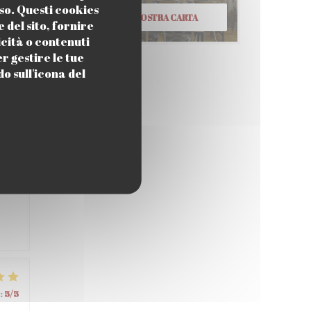
so. Questi cookies
SCOPRI LA NOSTRA CARTA
del sito, fornire
icità o contenuti
er gestire le tue
:
4
/5
o sull'icona del
:
4
/5
:
5
/5