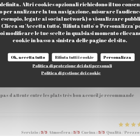
efinita. Altri cookies opzionali richiedono il tuo consen
o per analizzare la tua navigazione, misurare l'audience 
 esempio, legate ai social network) o visualizzare pubbl
Clicca su 'Accetta tutto', 'Rifiuta tutto' o 'Personalizza' p
Servizio
:
5
/5
Atmosfera
:
5
/5
Cucina
:
5
/5
Qualità / Prezzo
i modificare le tue scelte in qualsiasi momento cliccand
cookie in basso a sinistra delle pagine del sito.
 57,80€ à 2 , personnel tres accueillant et aimable .
Ok, accetta tutto
Rifiuta tutti i cookie
Personalizza
Politica di protezione dei dati personali
Politica di gestione dei cookie
Servizio
:
5
/5
Atmosfera
:
5
/5
Cucina
:
5
/5
Qualità / Prezzo
pas d attente entre les plats très bon accueil je recommande
Servizio
:
5
/5
Atmosfera
:
5
/5
Cucina
:
5
/5
Qualità / Prezzo