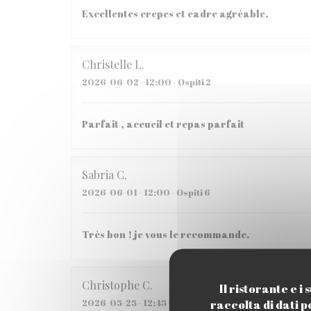
Excellentes crepes et cadre agréable.
Christelle
L
2026-06-02
- 12:00 - Ospiti 2
Parfait , accueil et repas parfait
Sabria
C
2026-06-01
- 12:00 - Ospiti 6
Très bon ! je vous le recommande.
Christophe
C
Il ristorante e 
raccolta di dati p
2026-05-25
- 12:45 - Ospiti 2