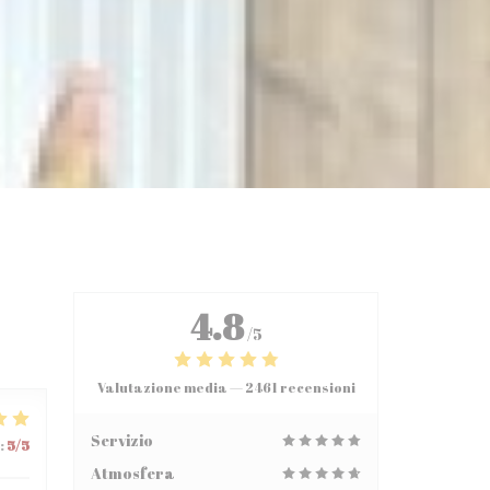
4.8
/5
Valutazione media —
2461 recensioni
Servizio
:
5
/5
Atmosfera