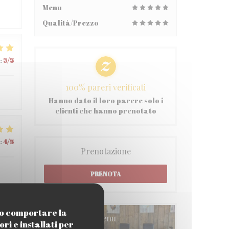
Menu
Qualità/Prezzo
:
5
/5
100% pareri verificati
Hanno dato il loro parere solo i
clienti che hanno prenotato
:
4
/5
Prenotazione
PRENOTA
ono comportare la
Menu
ri e installati per
:
5
/5