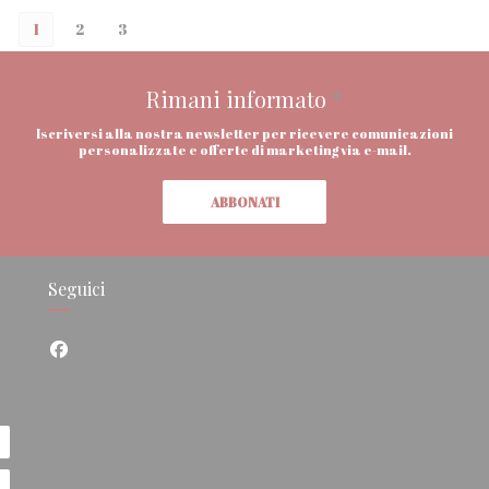
1
2
3
Rimani informato
*
Iscriversi alla nostra newsletter per ricevere comunicazioni
personalizzate e offerte di marketing via e-mail.
ABBONATI
Seguici
Facebook ((apre una nuova finestra))
nestra))