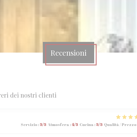
Recensioni
reri dei nostri clienti
Servizio
:
5
/5
Atmosfera
:
4
/5
Cucina
:
5
/5
Qualità / Prezzo