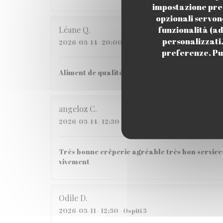
impostazione pred
opzionali servon
funzionalità (ad
Léane
Q
personalizzati. 
2026-05-14
- 20:00 - Ospiti 2
preferenze. Puo
Aliment de qualité, Très bon pas si cher que ça
angeloz
C
2026-05-14
- 12:30 - Ospiti 3
Très bonne crêperie agréable très bon service 
vivement
Odile
D
2026-05-11
- 12:30 - Ospiti 3