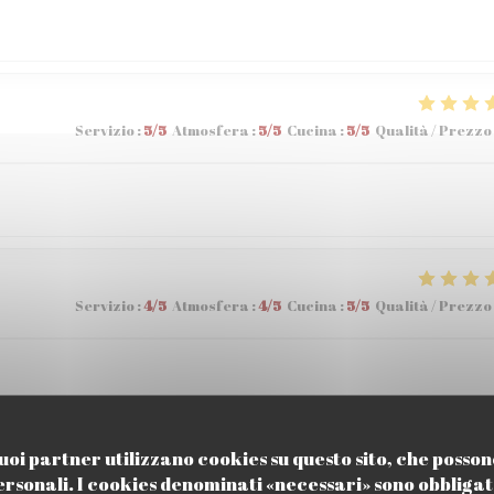
Servizio
:
5
/5
Atmosfera
:
5
/5
Cucina
:
5
/5
Qualità / Prezzo
Servizio
:
4
/5
Atmosfera
:
4
/5
Cucina
:
5
/5
Qualità / Prezzo
i suoi partner utilizzano cookies su questo sito, che poss
ersonali. I cookies denominati «necessari» sono obbligato
Servizio
:
5
/5
Atmosfera
:
5
/5
Cucina
:
4
/5
Qualità / Prezzo