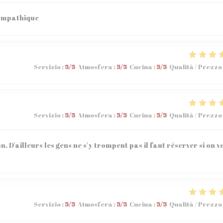
sympathique
Servizio
:
5
/5
Atmosfera
:
5
/5
Cucina
:
5
/5
Qualità / Prezzo
Servizio
:
5
/5
Atmosfera
:
5
/5
Cucina
:
5
/5
Qualità / Prezzo
n. D'ailleurs les gens ne s'y trompent pas il faut réserver si on v
Servizio
:
5
/5
Atmosfera
:
5
/5
Cucina
:
5
/5
Qualità / Prezzo