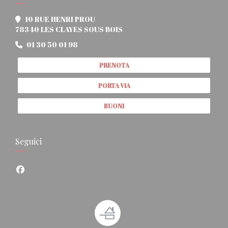
10 RUE HENRI PROU
((apre una nuova finestra))
78340 LES CLAYES SOUS BOIS
01 30 50 01 98
PRENOTA
PORTA VIA
BUONI
Seguici
Facebook ((apre una nuova finestra))