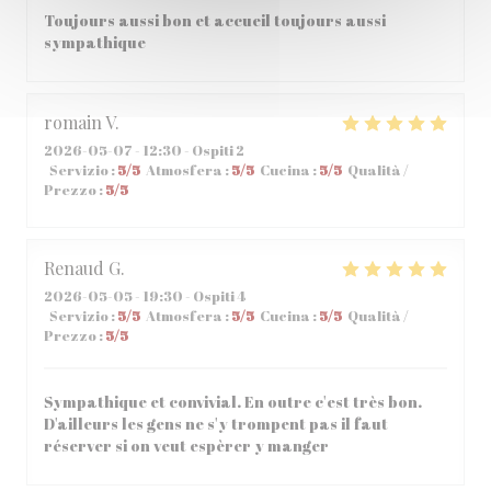
Toujours aussi bon et accueil toujours aussi
sympathique
romain
V
2026-05-07
- 12:30 - Ospiti 2
Servizio
:
5
/5
Atmosfera
:
5
/5
Cucina
:
5
/5
Qualità /
Prezzo
:
5
/5
Renaud
G
2026-05-05
- 19:30 - Ospiti 4
Servizio
:
5
/5
Atmosfera
:
5
/5
Cucina
:
5
/5
Qualità /
Prezzo
:
5
/5
Sympathique et convivial. En outre c'est très bon.
D'ailleurs les gens ne s'y trompent pas il faut
réserver si on veut espèrer y manger