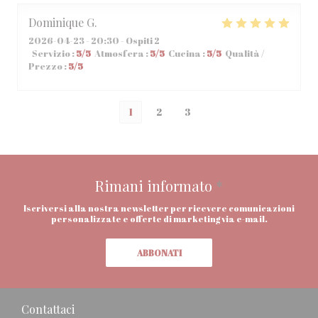
Dominique
G
2026-04-23
- 20:30 - Ospiti 2
Servizio
:
5
/5
Atmosfera
:
5
/5
Cucina
:
5
/5
Qualità /
Prezzo
:
5
/5
1
2
3
Rimani informato
*
Iscriversi alla nostra newsletter per ricevere comunicazioni
personalizzate e offerte di marketing via e-mail.
ABBONATI
Contattaci