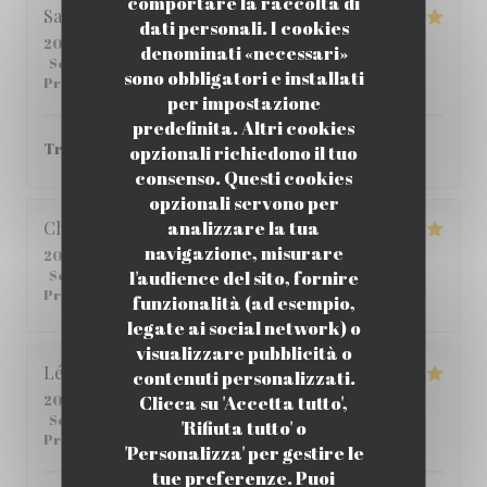
comportare la raccolta di
Sabria
C
dati personali. I cookies
2026-06-01
- 12:00 - Ospiti 6
denominati «necessari»
Servizio
:
4
/5
Atmosfera
:
4
/5
Cucina
:
5
/5
Qualità /
sono obbligatori e installati
Prezzo
:
4
/5
per impostazione
predefinita. Altri cookies
Très bon ! je vous le recommande.
opzionali richiedono il tuo
consenso. Questi cookies
opzionali servono per
analizzare la tua
Christophe
C
navigazione, misurare
2026-05-25
- 12:45 - Ospiti 2
l'audience del sito, fornire
Servizio
:
5
/5
Atmosfera
:
5
/5
Cucina
:
4
/5
Qualità /
Prezzo
:
5
/5
funzionalità (ad esempio,
legate ai social network) o
visualizzare pubblicità o
Léane
Q
contenuti personalizzati.
Clicca su 'Accetta tutto',
2026-05-14
- 20:00 - Ospiti 2
Servizio
:
5
/5
Atmosfera
:
5
/5
Cucina
:
5
/5
Qualità /
'Rifiuta tutto' o
Prezzo
:
4
/5
'Personalizza' per gestire le
tue preferenze. Puoi