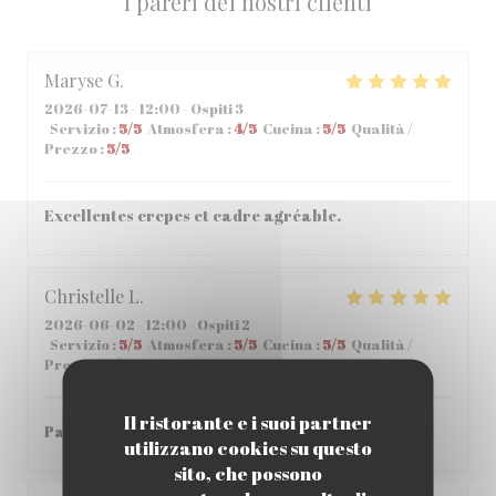
I pareri dei nostri clienti
Maryse
G
2026-07-13
- 12:00 - Ospiti 3
Servizio
:
5
/5
Atmosfera
:
4
/5
Cucina
:
5
/5
Qualità /
Prezzo
:
5
/5
Excellentes crepes et cadre agréable.
Christelle
L
2026-06-02
- 12:00 - Ospiti 2
Servizio
:
5
/5
Atmosfera
:
5
/5
Cucina
:
5
/5
Qualità /
Prezzo
:
5
/5
Il ristorante e i suoi partner
Parfait , accueil et repas parfait
utilizzano cookies su questo
sito, che possono