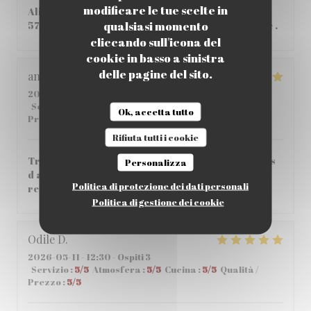
modificare le tue scelte in
Aliment de qualité, Très bon pas si cher que ça
qualsiasi momento
57,80€ à 2 , personnel tres accueillant et aimable .
cliccando sull'icona del
cookie in basso a sinistra
delle pagine del sito.
angeloz
C
2026-05-14
- 12:30 - Ospiti 3
Servizio
:
5
/5
Atmosfera
:
5
/5
Cucina
:
5
/5
Qualità /
Ok, accetta tutto
Prezzo
:
4
/5
Rifiuta tutti i cookie
Très bonne crêperie agréable très bon service pas
Personalizza
d attente entre les plats très bon accueil je
Politica di protezione dei dati personali
recommande vivement
Politica di gestione dei cookie
Odile
D
2026-05-11
- 12:30 - Ospiti 3
Servizio
:
5
/5
Atmosfera
:
5
/5
Cucina
:
5
/5
Qualità /
Prezzo
:
5
/5