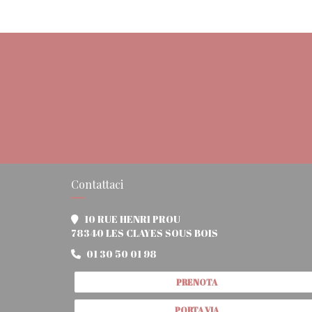
Contattaci
10 RUE HENRI PROU
((apre una nuova fi
78340 LES CLAYES SOUS BOIS
01 30 50 01 98
PRENOTA
PORTA VIA