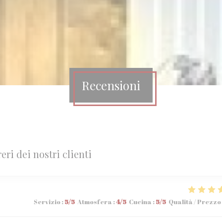
Recensioni
reri dei nostri clienti
Servizio
:
5
/5
Atmosfera
:
4
/5
Cucina
:
5
/5
Qualità / Prezzo