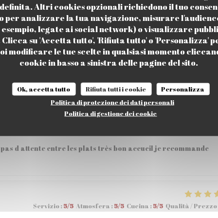
efinita. Altri cookies opzionali richiedono il tuo consen
o per analizzare la tua navigazione, misurare l'audience 
 esempio, legate ai social network) o visualizzare pubbl
Clicca su 'Accetta tutto', 'Rifiuta tutto' o 'Personalizza' p
Servizio
:
5
/5
Atmosfera
:
5
/5
Cucina
:
5
/5
Qualità / Prezzo
i modificare le tue scelte in qualsiasi momento cliccand
cookie in basso a sinistra delle pagine del sito.
 57,80€ à 2 , personnel tres accueillant et aimable .
Ok, accetta tutto
Rifiuta tutti i cookie
Personalizza
Politica di protezione dei dati personali
Politica di gestione dei cookie
Servizio
:
5
/5
Atmosfera
:
5
/5
Cucina
:
5
/5
Qualità / Prezzo
pas d attente entre les plats très bon accueil je recommande
Servizio
:
5
/5
Atmosfera
:
5
/5
Cucina
:
5
/5
Qualità / Prezzo