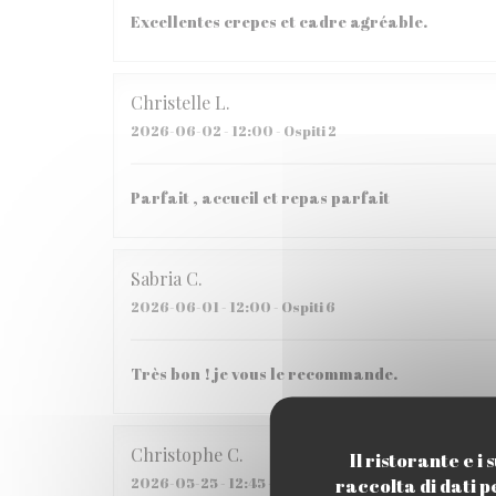
Excellentes crepes et cadre agréable.
Christelle
L
2026-06-02
- 12:00 - Ospiti 2
Parfait , accueil et repas parfait
Sabria
C
2026-06-01
- 12:00 - Ospiti 6
Très bon ! je vous le recommande.
Christophe
C
Il ristorante e 
raccolta di dati p
2026-05-25
- 12:45 - Ospiti 2