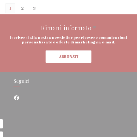
1
2
3
Rimani informato
*
Iscriversi alla nostra newsletter per ricevere comunicazioni
personalizzate e offerte di marketing via e-mail.
ABBONATI
Seguici
Facebook ((apre una nuova finestra))
nestra))