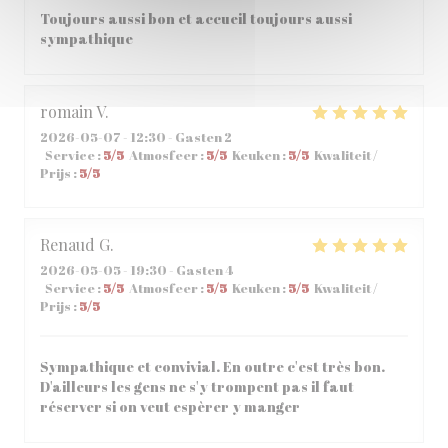
Toujours aussi bon et accueil toujours aussi
sympathique
romain
V
2026-05-07
- 12:30 - Gasten 2
Service
:
5
/5
Atmosfeer
:
5
/5
Keuken
:
5
/5
Kwaliteit /
Prijs
:
5
/5
Renaud
G
2026-05-05
- 19:30 - Gasten 4
Service
:
5
/5
Atmosfeer
:
5
/5
Keuken
:
5
/5
Kwaliteit /
Prijs
:
5
/5
Sympathique et convivial. En outre c'est très bon.
D'ailleurs les gens ne s'y trompent pas il faut
réserver si on veut espèrer y manger