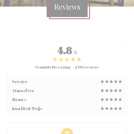
Reviews
4.8
/5
Gemiddelde rating —
2461 reviews
Service
Atmosfeer
Menu's
Kwaliteit/Prijs