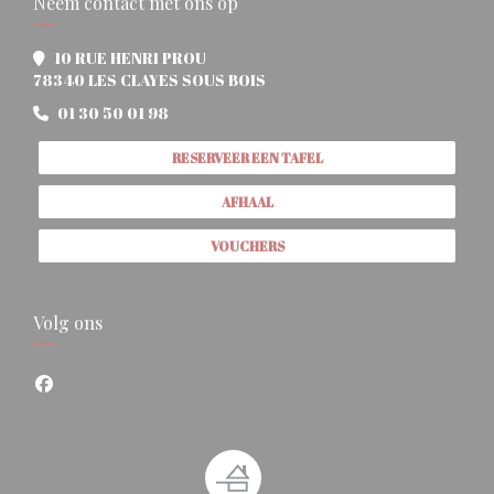
Neem contact met ons op
10 RUE HENRI PROU
((opent in een nieuw venster))
78340 LES CLAYES SOUS BOIS
01 30 50 01 98
RESERVEER EEN TAFEL
AFHAAL
VOUCHERS
Volg ons
Facebook ((opent in een nieuw venster))