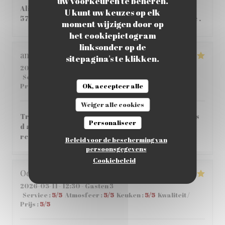
uw voorkeuren te beheren.
Aliment de qualité, Très bon pas si cher que ça
U kunt uw keuzes op elk
57,80€ à 2 , personnel tres accueillant et aimable .
moment wijzigen door op
het cookiepictogram
linksonder op de
angeloz
C
sitepagina's te klikken.
2026-05-14
- 12:30 - Gasten 3
Service
:
5
/5
Atmosfeer
:
5
/5
Keuken
:
5
/5
Kwaliteit /
OK, accepteer alle
Prijs
:
4
/5
Weiger alle cookies
Très bonne crêperie agréable très bon service pas
Personaliseer
d attente entre les plats très bon accueil je
recommande vivement
Beleid voor de bescherming van
persoonsgegevens
Cookiebeleid
Odile
D
2026-05-11
- 12:30 - Gasten 3
Service
:
5
/5
Atmosfeer
:
5
/5
Keuken
:
5
/5
Kwaliteit /
Prijs
:
5
/5