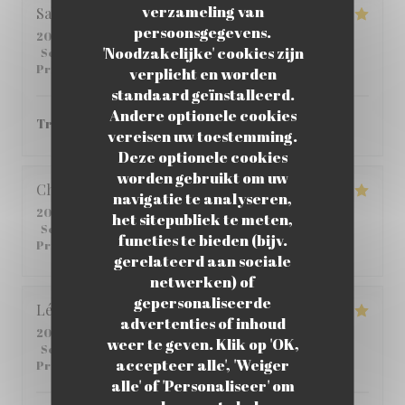
verzameling van
Sabria
C
persoonsgegevens.
2026-06-01
- 12:00 - Gasten 6
'Noodzakelijke' cookies zijn
Service
:
4
/5
Atmosfeer
:
4
/5
Keuken
:
5
/5
Kwaliteit /
Prijs
:
4
/5
verplicht en worden
standaard geïnstalleerd.
Andere optionele cookies
Très bon ! je vous le recommande.
vereisen uw toestemming.
Deze optionele cookies
worden gebruikt om uw
Christophe
C
navigatie te analyseren,
2026-05-25
- 12:45 - Gasten 2
het sitepubliek te meten,
Service
:
5
/5
Atmosfeer
:
5
/5
Keuken
:
4
/5
Kwaliteit /
functies te bieden (bijv.
Prijs
:
5
/5
gerelateerd aan sociale
netwerken) of
gepersonaliseerde
Léane
Q
advertenties of inhoud
2026-05-14
- 20:00 - Gasten 2
weer te geven. Klik op 'OK,
Service
:
5
/5
Atmosfeer
:
5
/5
Keuken
:
5
/5
Kwaliteit /
accepteer alle', 'Weiger
Prijs
:
4
/5
alle' of 'Personaliseer' om