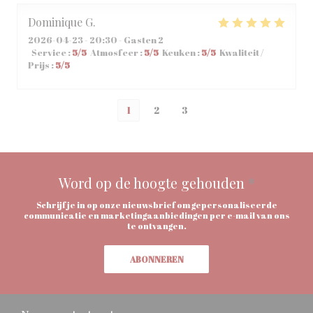
Dominique
G
2026-04-23
- 20:30 - Gasten 2
Service
:
5
/5
Atmosfeer
:
5
/5
Keuken
:
5
/5
Kwaliteit /
Prijs
:
5
/5
1
2
3
Word op de hoogte gehouden
*
Schrijf je in op onze nieuwsbrief om gepersonaliseerde
communicatie en marketingaanbiedingen per e-mail van ons
te ontvangen.
ABONNEREN