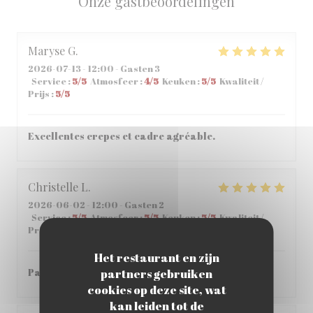
Onze gastbeoordelingen
Maryse
G
2026-07-13
- 12:00 - Gasten 3
Service
:
5
/5
Atmosfeer
:
4
/5
Keuken
:
5
/5
Kwaliteit /
Prijs
:
5
/5
Excellentes crepes et cadre agréable.
Christelle
L
2026-06-02
- 12:00 - Gasten 2
Service
:
5
/5
Atmosfeer
:
5
/5
Keuken
:
5
/5
Kwaliteit /
Prijs
:
5
/5
Het restaurant en zijn
partners gebruiken
Parfait , accueil et repas parfait
cookies op deze site, wat
kan leiden tot de