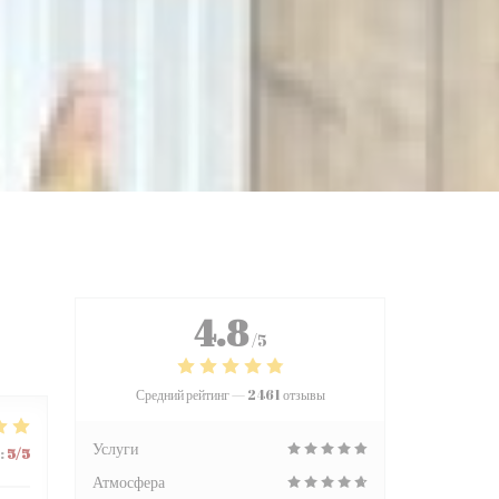
4.8
/5
Средний рейтинг —
2461 отзывы
Услуги
:
5
/5
Атмосфера