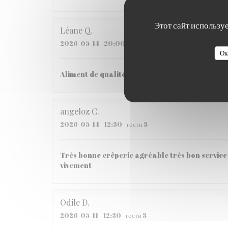
Этот сайт использу
Léane
Q
2026-05-14
- 20:00 - гости 2
Ок
Aliment de qualité, Très bon pas si cher que ça
angeloz
C
2026-05-14
- 12:30 - гости 3
Très bonne crêperie agréable très bon service 
vivement
Odile
D
2026-05-11
- 12:30 - гости 3