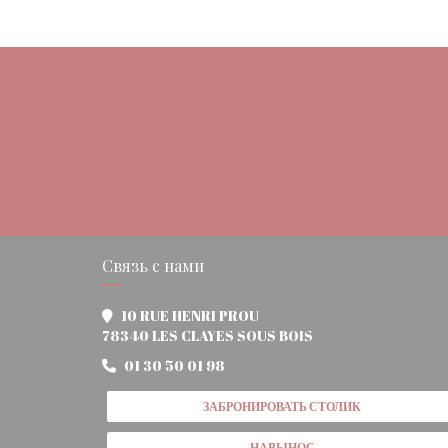
Связь с нами
10 RUE HENRI PROU
((открывается в новом 
78340 LES CLAYES SOUS BOIS
01 30 50 01 98
ЗАБРОНИРОВАТЬ СТОЛИК
НАВЫНОС