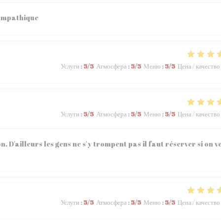
sympathique
Услуги
:
5
/5
Атмосфера
:
5
/5
Меню
:
5
/5
Цена / качество
Услуги
:
5
/5
Атмосфера
:
5
/5
Меню
:
5
/5
Цена / качество
n. D'ailleurs les gens ne s'y trompent pas il faut réserver si on v
Услуги
:
5
/5
Атмосфера
:
5
/5
Меню
:
5
/5
Цена / качество