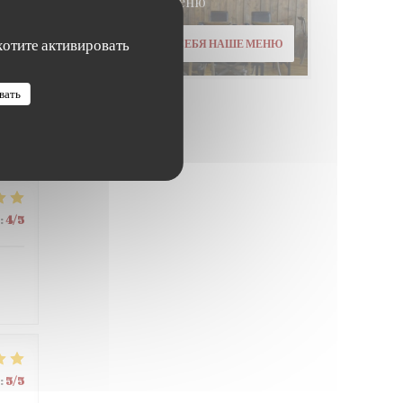
Меню
хотите активировать
ОТКРОЙТЕ ДЛЯ СЕБЯ НАШЕ МЕНЮ
:
4
/5
вать
:
4
/5
:
5
/5