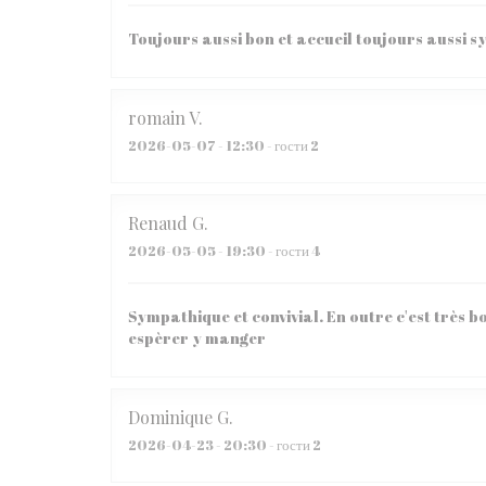
Toujours aussi bon et accueil toujours aussi 
romain
V
2026-05-07
- 12:30 - гости 2
Renaud
G
2026-05-05
- 19:30 - гости 4
Sympathique et convivial. En outre c'est très bo
espèrer y manger
Dominique
G
2026-04-23
- 20:30 - гости 2