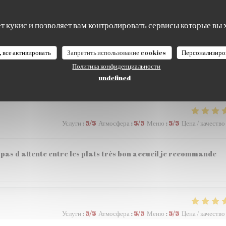
ет кукис и позволяет вам контролировать сервисы которые вы 
Услуги
:
5
/5
Атмосфера
:
5
/5
Меню
:
5
/5
Цена / качество
, все активировать
Запретить использование cookies
Персонализиро
Политика конфиденциальности
 57,80€ à 2 , personnel tres accueillant et aimable .
undefined
Услуги
:
5
/5
Атмосфера
:
5
/5
Меню
:
5
/5
Цена / качество
pas d attente entre les plats très bon accueil je recommande
Услуги
:
5
/5
Атмосфера
:
5
/5
Меню
:
5
/5
Цена / качество