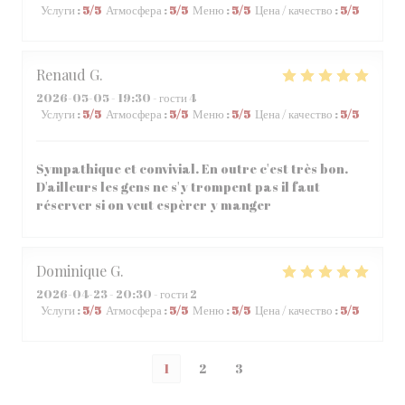
Услуги
:
5
/5
Атмосфера
:
5
/5
Меню
:
5
/5
Цена / качество
:
5
/5
Renaud
G
2026-05-05
- 19:30 - гости 4
Услуги
:
5
/5
Атмосфера
:
5
/5
Меню
:
5
/5
Цена / качество
:
5
/5
Sympathique et convivial. En outre c'est très bon.
D'ailleurs les gens ne s'y trompent pas il faut
réserver si on veut espèrer y manger
Dominique
G
2026-04-23
- 20:30 - гости 2
Услуги
:
5
/5
Атмосфера
:
5
/5
Меню
:
5
/5
Цена / качество
:
5
/5
1
2
3