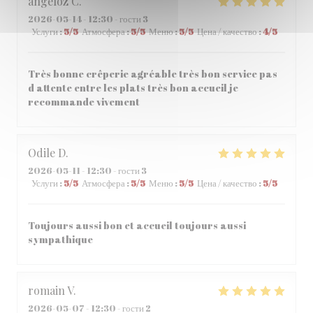
angeloz
C
2026-05-14
- 12:30 - гости 3
Услуги
:
5
/5
Атмосфера
:
5
/5
Меню
:
5
/5
Цена / качество
:
4
/5
Très bonne crêperie agréable très bon service pas
d attente entre les plats très bon accueil je
recommande vivement
Odile
D
2026-05-11
- 12:30 - гости 3
Услуги
:
5
/5
Атмосфера
:
5
/5
Меню
:
5
/5
Цена / качество
:
5
/5
Toujours aussi bon et accueil toujours aussi
sympathique
romain
V
2026-05-07
- 12:30 - гости 2