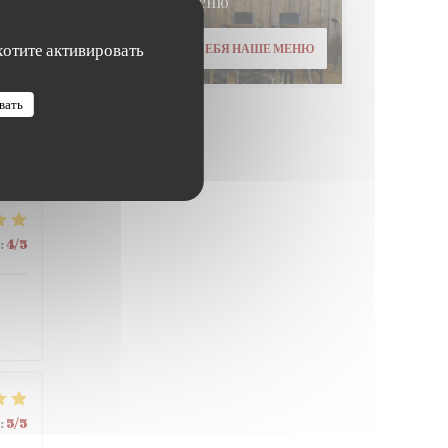
Меню
хотите активировать
ОТКРОЙТЕ ДЛЯ СЕБЯ НАШЕ МЕНЮ
:
4
/5
вать
:
4
/5
:
5
/5