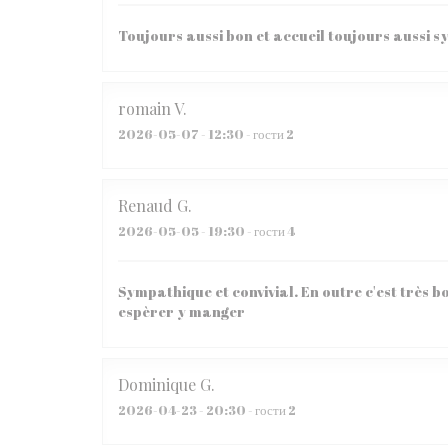
Toujours aussi bon et accueil toujours aussi 
romain
V
2026-05-07
- 12:30 - гости 2
Renaud
G
2026-05-05
- 19:30 - гости 4
Sympathique et convivial. En outre c'est très bo
espèrer y manger
Dominique
G
2026-04-23
- 20:30 - гости 2