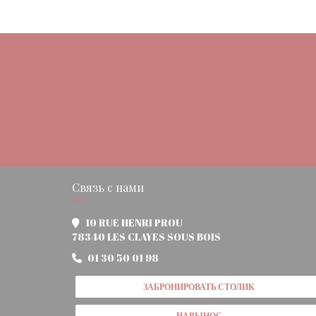
Связь с нами
10 RUE HENRI PROU
((открывается в новом 
78340 LES CLAYES SOUS BOIS
01 30 50 01 98
ЗАБРОНИРОВАТЬ СТОЛИК
НАВЫНОС