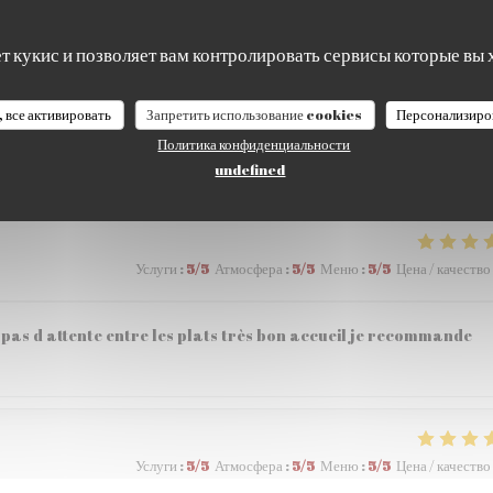
ет кукис и позволяет вам контролировать сервисы которые вы 
Услуги
:
5
/5
Атмосфера
:
5
/5
Меню
:
5
/5
Цена / качество
, все активировать
Запретить использование cookies
Персонализиро
Политика конфиденциальности
 57,80€ à 2 , personnel tres accueillant et aimable .
undefined
Услуги
:
5
/5
Атмосфера
:
5
/5
Меню
:
5
/5
Цена / качество
pas d attente entre les plats très bon accueil je recommande
Услуги
:
5
/5
Атмосфера
:
5
/5
Меню
:
5
/5
Цена / качество