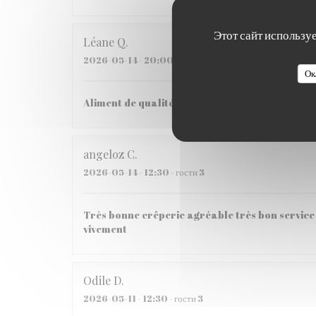
Этот сайт использу
Léane
Q
2026-05-14
- 20:00 - гости 2
Ок
Aliment de qualité, Très bon pas si cher que ça
angeloz
C
2026-05-14
- 12:30 - гости 3
Très bonne crêperie agréable très bon service 
vivement
Odile
D
2026-05-11
- 12:30 - гости 3