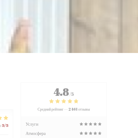
4.8
/5
Средний рейтинг —
2461 отзывы
Услуги
:
5
/5
Атмосфера