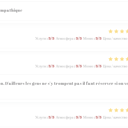
sympathique
Услуги
:
5
/5
Атмосфера
:
5
/5
Меню
:
5
/5
Цена / качество
Услуги
:
5
/5
Атмосфера
:
5
/5
Меню
:
5
/5
Цена / качество
n. D'ailleurs les gens ne s'y trompent pas il faut réserver si on v
Услуги
:
5
/5
Атмосфера
:
5
/5
Меню
:
5
/5
Цена / качество