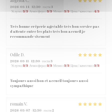
angeloz
C
2026-05-14
- 12:30 - гости 3
Услуги
:
5
/5
Атмосфера
:
5
/5
Меню
:
5
/5
Цена / качество
:
4
/5
Très bonne crêperie agréable très bon service pas
d attente entre les plats très bon accueil je
recommande vivement
Odile
D
2026-05-11
- 12:30 - гости 3
Услуги
:
5
/5
Атмосфера
:
5
/5
Меню
:
5
/5
Цена / качество
:
5
/5
Toujours aussi bon et accueil toujours aussi
sympathique
romain
V
2026-05-07
- 12:30 - гости 2