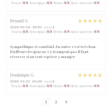
Услуги
:
5
/5
Атмосфера
:
5
/5
Меню
:
5
/5
Цена / качество
:
5
/5
Renaud
G
2026-05-05
- 19:30 - гости 4
Услуги
:
5
/5
Атмосфера
:
5
/5
Меню
:
5
/5
Цена / качество
:
5
/5
Sympathique et convivial. En outre c'est très bon.
D'ailleurs les gens ne s'y trompent pas il faut
réserver si on veut espèrer y manger
Dominique
G
2026-04-23
- 20:30 - гости 2
Услуги
:
5
/5
Атмосфера
:
5
/5
Меню
:
5
/5
Цена / качество
:
5
/5
1
2
3