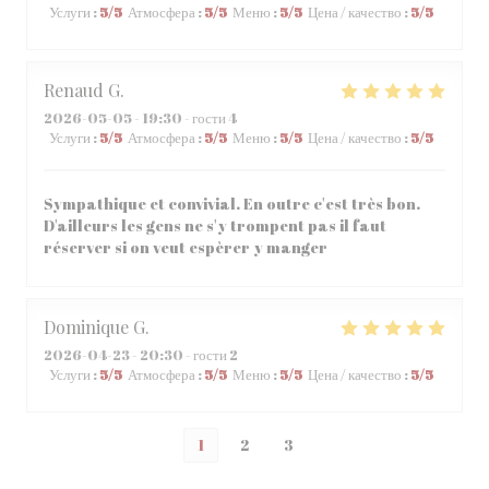
Услуги
:
5
/5
Атмосфера
:
5
/5
Меню
:
5
/5
Цена / качество
:
5
/5
Renaud
G
2026-05-05
- 19:30 - гости 4
Услуги
:
5
/5
Атмосфера
:
5
/5
Меню
:
5
/5
Цена / качество
:
5
/5
Sympathique et convivial. En outre c'est très bon.
D'ailleurs les gens ne s'y trompent pas il faut
réserver si on veut espèrer y manger
Dominique
G
2026-04-23
- 20:30 - гости 2
Услуги
:
5
/5
Атмосфера
:
5
/5
Меню
:
5
/5
Цена / качество
:
5
/5
1
2
3