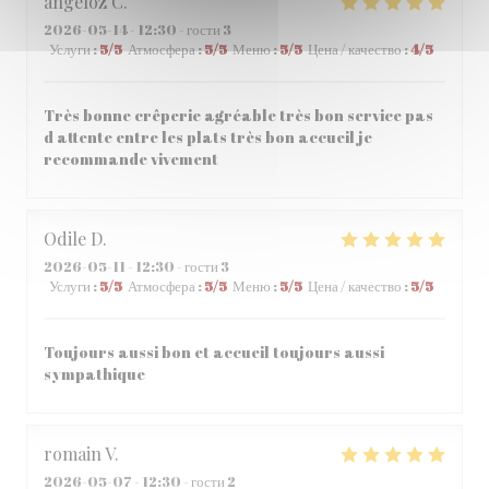
angeloz
C
2026-05-14
- 12:30 - гости 3
Услуги
:
5
/5
Атмосфера
:
5
/5
Меню
:
5
/5
Цена / качество
:
4
/5
Très bonne crêperie agréable très bon service pas
d attente entre les plats très bon accueil je
recommande vivement
Odile
D
2026-05-11
- 12:30 - гости 3
Услуги
:
5
/5
Атмосфера
:
5
/5
Меню
:
5
/5
Цена / качество
:
5
/5
Toujours aussi bon et accueil toujours aussi
sympathique
romain
V
2026-05-07
- 12:30 - гости 2