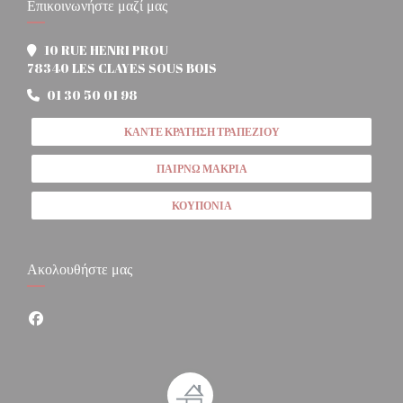
Επικοινωνήστε μαζί μας
10 RUE HENRI PROU
((ανοίγει σε νέο παράθυρο))
78340 LES CLAYES SOUS BOIS
01 30 50 01 98
ΚΆΝΤΕ ΚΡΆΤΗΣΗ ΤΡΑΠΕΖΙΟΎ
ΠΑΊΡΝΩ ΜΑΚΡΙΆ
ΚΟΥΠΌΝΙΑ
Ακολουθήστε μας
Facebook ((ανοίγει σε νέο παράθυρο))