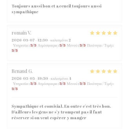
Toujours aussi bon et accueil toujours aussi
sympathique
romain
V
2026-05-07
- 12:30 - καλεσμένοι 2
Υπηρεσία
:
5
/5
Ατμόσφαιρα
:
5
/5
Μενού
:
5
/5
Ποιότητα / Τιμή
:
5
/5
Renaud
G
2026-05-05
- 19:30 - καλεσμένοι 4
Υπηρεσία
:
5
/5
Ατμόσφαιρα
:
5
/5
Μενού
:
5
/5
Ποιότητα / Τιμή
:
5
/5
Sympathique et convivial. En outre c'est très bon.
D'ailleurs les gens ne s'y trompent pas il faut
réserver si on veut espèrer y manger