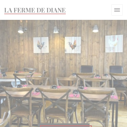
Πίνακας διαχείρισης "Μπισκότων" (Cookies)
LA FERME DE DIANE