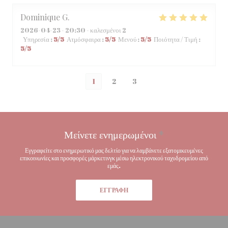
Dominique
G
2026-04-23
- 20:30 - καλεσμένοι 2
Υπηρεσία
:
5
/5
Ατμόσφαιρα
:
5
/5
Μενού
:
5
/5
Ποιότητα / Τιμή
:
5
/5
1
2
3
Μείνετε ενημερωμένοι
*
Εγγραφείτε στο ενημερωτικό μας δελτίο για να λαμβάνετε εξατομικευμένες
επικοινωνίες και προσφορές μάρκετινγκ μέσω ηλεκτρονικού ταχυδρομείου από
εμάς.
ΕΓΓΡΑΦΉ