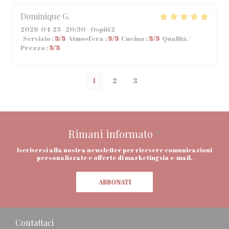
Dominique
G
2026-04-23
- 20:30 - Ospiti 2
Servizio
:
5
/5
Atmosfera
:
5
/5
Cucina
:
5
/5
Qualità /
Prezzo
:
5
/5
1
2
3
Rimani informato
*
Iscriversi alla nostra newsletter per ricevere comunicazioni
personalizzate e offerte di marketing via e-mail.
ABBONATI
Contattaci