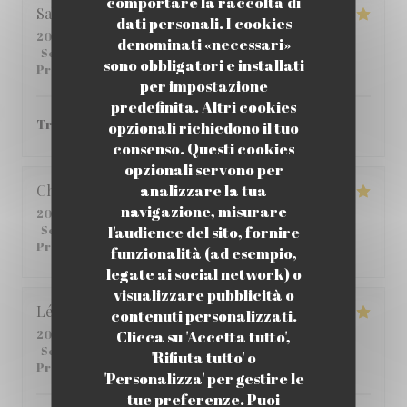
comportare la raccolta di
Sabria
C
dati personali. I cookies
2026-06-01
- 12:00 - Ospiti 6
denominati «necessari»
Servizio
:
4
/5
Atmosfera
:
4
/5
Cucina
:
5
/5
Qualità /
sono obbligatori e installati
Prezzo
:
4
/5
per impostazione
predefinita. Altri cookies
Très bon ! je vous le recommande.
opzionali richiedono il tuo
consenso. Questi cookies
opzionali servono per
analizzare la tua
Christophe
C
navigazione, misurare
2026-05-25
- 12:45 - Ospiti 2
l'audience del sito, fornire
Servizio
:
5
/5
Atmosfera
:
5
/5
Cucina
:
4
/5
Qualità /
Prezzo
:
5
/5
funzionalità (ad esempio,
legate ai social network) o
visualizzare pubblicità o
Léane
Q
contenuti personalizzati.
Clicca su 'Accetta tutto',
2026-05-14
- 20:00 - Ospiti 2
Servizio
:
5
/5
Atmosfera
:
5
/5
Cucina
:
5
/5
Qualità /
'Rifiuta tutto' o
Prezzo
:
4
/5
'Personalizza' per gestire le
tue preferenze. Puoi