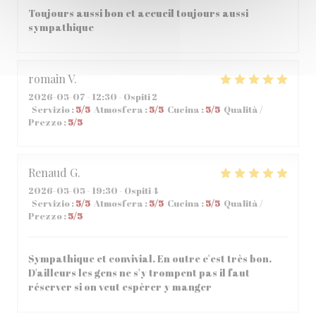
Toujours aussi bon et accueil toujours aussi
sympathique
romain
V
2026-05-07
- 12:30 - Ospiti 2
Servizio
:
5
/5
Atmosfera
:
5
/5
Cucina
:
5
/5
Qualità /
Prezzo
:
5
/5
Renaud
G
2026-05-05
- 19:30 - Ospiti 4
Servizio
:
5
/5
Atmosfera
:
5
/5
Cucina
:
5
/5
Qualità /
Prezzo
:
5
/5
Sympathique et convivial. En outre c'est très bon.
D'ailleurs les gens ne s'y trompent pas il faut
réserver si on veut espèrer y manger