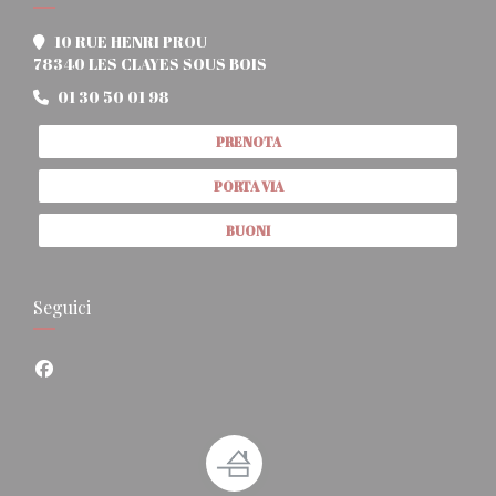
10 RUE HENRI PROU
((apre una nuova finestra))
78340 LES CLAYES SOUS BOIS
01 30 50 01 98
PRENOTA
PORTA VIA
BUONI
Seguici
Facebook ((apre una nuova finestra))