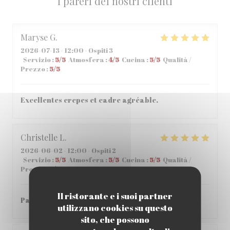
I pareri dei nostri clienti
Maryse
G
2026-07-13
- 12:00 - Ospiti 3
Servizio
:
5
/5
Atmosfera
:
4
/5
Cucina
:
5
/5
Qualità /
Prezzo
:
5
/5
Excellentes crepes et cadre agréable.
Christelle
L
2026-06-02
- 12:00 - Ospiti 2
Servizio
:
5
/5
Atmosfera
:
5
/5
Cucina
:
5
/5
Qualità /
Prezzo
:
5
/5
Il ristorante e i suoi partner
Parfait , accueil et repas parfait
utilizzano cookies su questo
sito, che possono