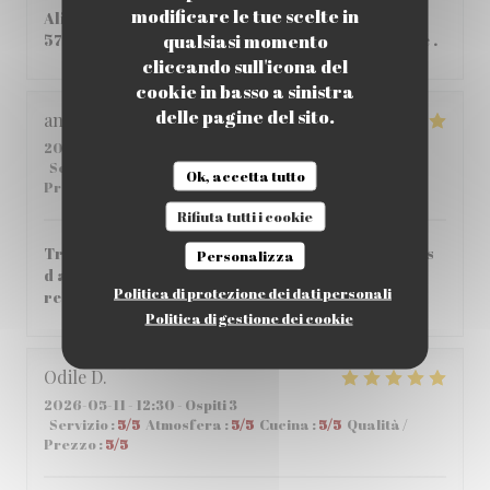
modificare le tue scelte in
Aliment de qualité, Très bon pas si cher que ça
qualsiasi momento
57,80€ à 2 , personnel tres accueillant et aimable .
cliccando sull'icona del
cookie in basso a sinistra
delle pagine del sito.
angeloz
C
2026-05-14
- 12:30 - Ospiti 3
Servizio
:
5
/5
Atmosfera
:
5
/5
Cucina
:
5
/5
Qualità /
Ok, accetta tutto
Prezzo
:
4
/5
Rifiuta tutti i cookie
Très bonne crêperie agréable très bon service pas
Personalizza
d attente entre les plats très bon accueil je
Politica di protezione dei dati personali
recommande vivement
Politica di gestione dei cookie
Odile
D
2026-05-11
- 12:30 - Ospiti 3
Servizio
:
5
/5
Atmosfera
:
5
/5
Cucina
:
5
/5
Qualità /
Prezzo
:
5
/5