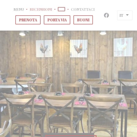
Personalizzazione delle tue scelte sui cookie
MENU
RECENSIONI
CONTATTACI
((APRE UNA NUOVA FINESTRA))
LA FERME DE DIANE
IT
Facebook ((a
PRENOTA
PORTA VIA
BUONI