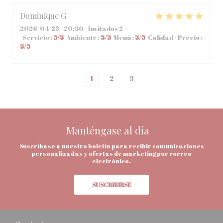
Dominique
G
2026-04-23
- 20:30 - Invitados 2
Servicio
:
5
/5
Ambiente
:
5
/5
Menú
:
5
/5
Calidad / Precio
:
5
/5
1
2
3
Manténgase al día
*
Suscríbase a nuestro boletín para recibir comunicaciones
personalizadas y ofertas de marketing por correo
electrónico.
SUSCRIBIRSE