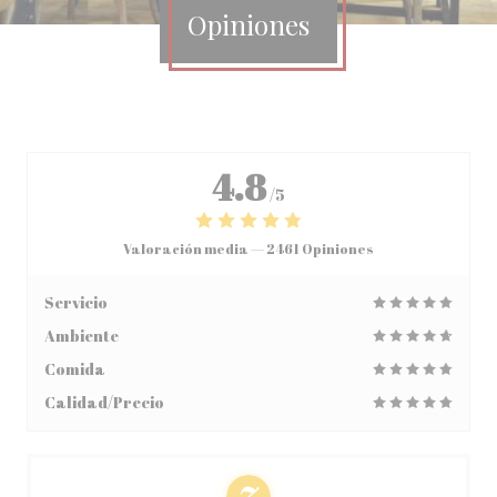
Opiniones
4.8
/5
Valoración media —
2461 Opiniones
Servicio
Ambiente
Comida
Calidad/Precio