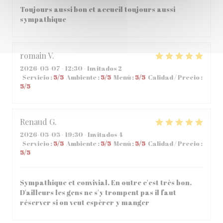
Toujours aussi bon et accueil toujours aussi
sympathique
romain
V
2026-05-07
- 12:30 - Invitados 2
Servicio
:
5
/5
Ambiente
:
5
/5
Menú
:
5
/5
Calidad / Precio
:
5
/5
Renaud
G
2026-05-05
- 19:30 - Invitados 4
Servicio
:
5
/5
Ambiente
:
5
/5
Menú
:
5
/5
Calidad / Precio
:
5
/5
Sympathique et convivial. En outre c'est très bon.
D'ailleurs les gens ne s'y trompent pas il faut
réserver si on veut espèrer y manger