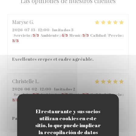
Las opiniones de nuestros clientes
Maryse
G
2026-07-13
- 12:00 - Invitados 3
Servicio
:
5
/5
Ambiente
:
4
/5
Menú
:
5
/5
Calidad / Precio
:
5
/5
Excellentes crepes et cadre agréable.
Christelle
L
2026-06-02
- 12:00 - Invitados 2
Servicio
:
5
/5
Ambiente
:
5
/5
Menú
:
5
/5
Calidad / Precio
:
5
/5
El restaurante y sus socios
utilizan cookies en este
Parfait , accueil et repas parfait
sitio, lo que puede implicar
la recopilación de datos