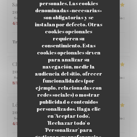
personales. Las cookies
Sabria
C
denominadas «necesarias»
2026-06-01
- 12:00 - Invitados 6
son obligatorias y se
Servicio
:
4
/5
Ambiente
:
4
/5
Menú
:
5
/5
Calidad / Precio
:
4
/5
instalan por defecto. Otras
cookies opcionales
requieren su
Très bon ! je vous le recommande.
consentimiento. Estas
cookies opcionales sirven
para analizar su
Christophe
C
navegación, medir la
2026-05-25
- 12:45 - Invitados 2
audiencia del sitio, ofrecer
Servicio
:
5
/5
Ambiente
:
5
/5
Menú
:
4
/5
Calidad / Precio
:
funcionalidades (por
5
/5
ejemplo, relacionadas con
redes sociales) o mostrar
publicidad o contenidos
Léane
Q
personalizados. Haga clic
2026-05-14
- 20:00 - Invitados 2
en 'Aceptar todo',
Servicio
:
5
/5
Ambiente
:
5
/5
Menú
:
5
/5
Calidad / Precio
:
'Rechazar todo' o
4
/5
'Personalizar' para
gestionar sus preferencias.