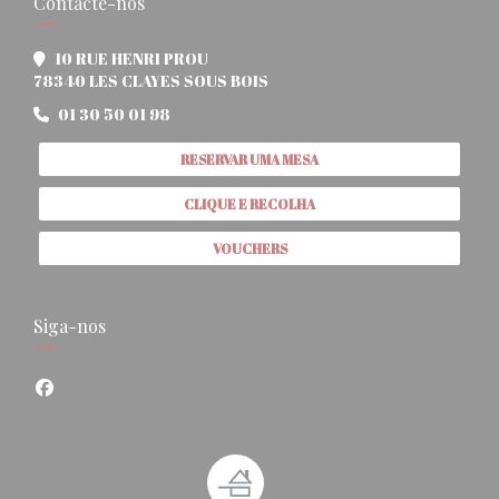
Contacte-nos
10 RUE HENRI PROU
((abre numa nova janela))
78340 LES CLAYES SOUS BOIS
01 30 50 01 98
RESERVAR UMA MESA
CLIQUE E RECOLHA
VOUCHERS
Siga-nos
Facebook ((abre numa nova janela))