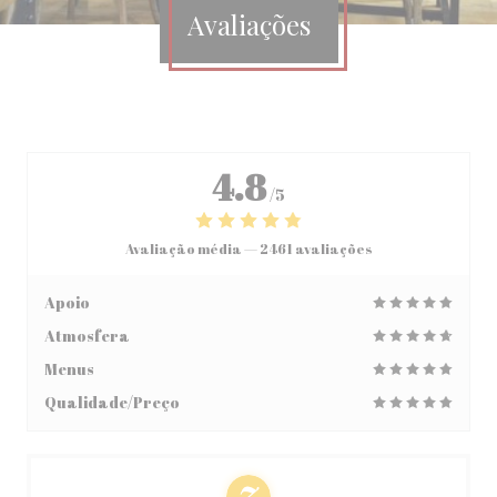
Avaliações
4.8
/5
Avaliação média —
2461 avaliações
Apoio
Atmosfera
Menus
Qualidade/Preço