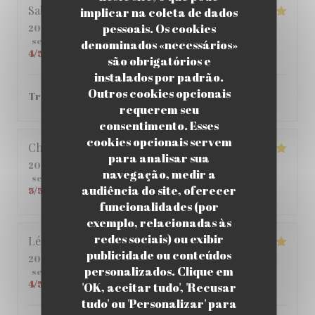
Sabria
C
implicar na coleta de dados
pessoais. Os cookies
2026-06-01
- 12:00 - guests 6
service
:
4
/5
ambience
:
4
/5
menu
:
5
/5
quality_price
:
denominados «necessários»
4
/5
são obrigatórios e
instalados por padrão.
Outros cookies opcionais
Très bon ! je vous le recommande.
requerem seu
consentimento. Esses
cookies opcionais servem
Christophe
C
para analisar sua
2026-05-25
- 12:45 - guests 2
navegação, medir a
service
:
5
/5
ambience
:
5
/5
menu
:
4
/5
quality_price
:
audiência do site, oferecer
5
/5
funcionalidades (por
exemplo, relacionadas às
redes sociais) ou exibir
Léane
Q
publicidade ou conteúdos
2026-05-14
- 20:00 - guests 2
personalizados. Clique em
service
:
5
/5
ambience
:
5
/5
menu
:
5
/5
quality_price
:
4
/5
'OK, aceitar tudo', 'Recusar
tudo' ou 'Personalizar' para