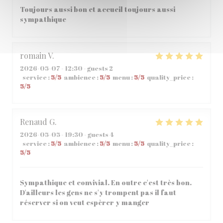
Toujours aussi bon et accueil toujours aussi
sympathique
romain
V
2026-05-07
- 12:30 - guests 2
service
:
5
/5
ambience
:
5
/5
menu
:
5
/5
quality_price
:
5
/5
Renaud
G
2026-05-05
- 19:30 - guests 4
service
:
5
/5
ambience
:
5
/5
menu
:
5
/5
quality_price
:
5
/5
Sympathique et convivial. En outre c'est très bon.
D'ailleurs les gens ne s'y trompent pas il faut
réserver si on veut espèrer y manger