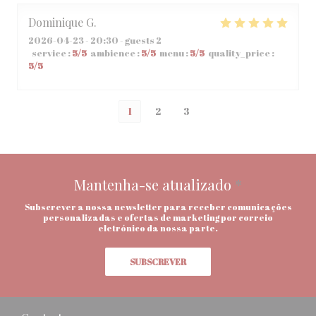
Dominique
G
2026-04-23
- 20:30 - guests 2
service
:
5
/5
ambience
:
5
/5
menu
:
5
/5
quality_price
:
5
/5
1
2
3
Mantenha-se atualizado
*
Subscrever a nossa newsletter para receber comunicações
personalizadas e ofertas de marketing por correio
eletrónico da nossa parte.
SUBSCREVER