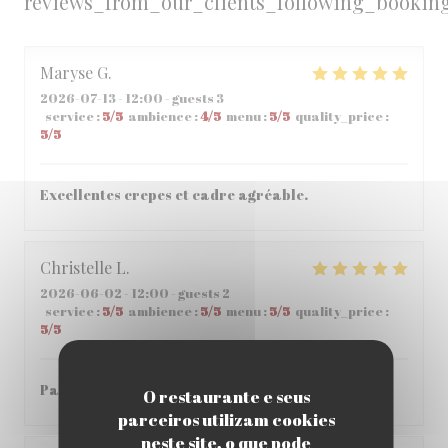
reviews_from_our_clients_following_bookin
Maryse
G
2026-07-13
- 12:00 - guests 3
service
:
5
/5
ambience
:
4
/5
menu
:
5
/5
quality_price
:
5
/5
Excellentes crepes et cadre agréable.
Christelle
L
2026-06-02
- 12:00 - guests 2
service
:
5
/5
ambience
:
5
/5
menu
:
5
/5
quality_price
:
5
/5
Parfait , accueil et repas parfait
O restaurante e seus
parceiros utilizam cookies
neste site, o que pode