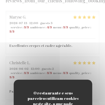
reviews_from_our_clients_following_bookin
Maryse
G
2026-07-13
- 12:00 - guests 3
service
:
5
/5
ambience
:
4
/5
menu
:
5
/5
quality_price
:
5
/5
Excellentes crepes et cadre agréable.
Christelle
L
2026-06-02
- 12:00 - guests 2
service
:
5
/5
ambience
:
5
/5
menu
:
5
/5
quality_price
:
5
/5
Parfait , accueil et repas parfait
O restaurante e seus
parceiros utilizam cookies
neste site, o que pode