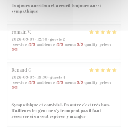
Toujours aussi bon et accueil toujours aussi
sympathique
romain
V
2026-05-07
- 12:30 - guests 2
service
:
5
/5
ambience
:
5
/5
menu
:
5
/5
quality_price
:
5
/5
Renaud
G
2026-05-05
- 19:30 - guests 4
service
:
5
/5
ambience
:
5
/5
menu
:
5
/5
quality_price
:
5
/5
Sympathique et convivial. En outre c'est très bon.
D'ailleurs les gens ne s'y trompent pas il faut
réserver si on veut espèrer y manger