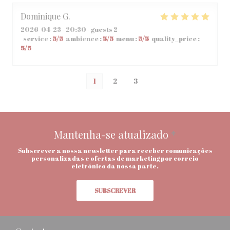
Dominique
G
2026-04-23
- 20:30 - guests 2
service
:
5
/5
ambience
:
5
/5
menu
:
5
/5
quality_price
:
5
/5
1
2
3
Mantenha-se atualizado
*
Subscrever a nossa newsletter para receber comunicações
personalizadas e ofertas de marketing por correio
eletrónico da nossa parte.
SUBSCREVER