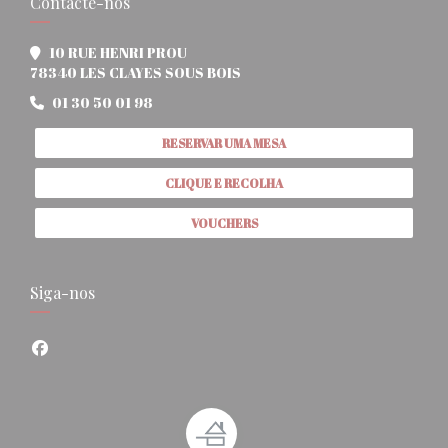
Contacte-nos
10 RUE HENRI PROU
((abre numa nova janela))
78340 LES CLAYES SOUS BOIS
01 30 50 01 98
RESERVAR UMA MESA
CLIQUE E RECOLHA
VOUCHERS
Siga-nos
Facebook ((abre numa nova janela))