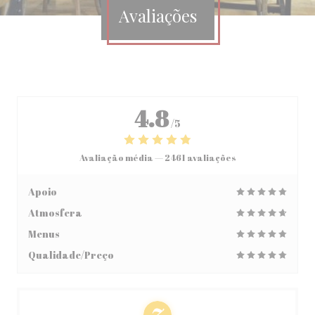
Avaliações
4.8
/5
Avaliação média —
2461 avaliações
Apoio
Atmosfera
Menus
Qualidade/Preço