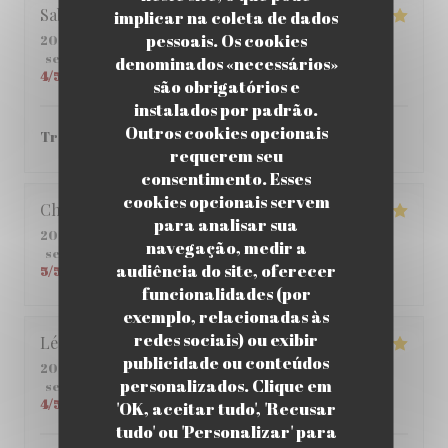
Sabria
C
implicar na coleta de dados
pessoais. Os cookies
2026-06-01
- 12:00 - guests 6
service
:
4
/5
ambience
:
4
/5
menu
:
5
/5
quality_price
:
denominados «necessários»
4
/5
são obrigatórios e
instalados por padrão.
Outros cookies opcionais
Très bon ! je vous le recommande.
requerem seu
consentimento. Esses
cookies opcionais servem
Christophe
C
para analisar sua
2026-05-25
- 12:45 - guests 2
navegação, medir a
service
:
5
/5
ambience
:
5
/5
menu
:
4
/5
quality_price
:
audiência do site, oferecer
5
/5
funcionalidades (por
exemplo, relacionadas às
redes sociais) ou exibir
Léane
Q
publicidade ou conteúdos
2026-05-14
- 20:00 - guests 2
personalizados. Clique em
service
:
5
/5
ambience
:
5
/5
menu
:
5
/5
quality_price
:
4
/5
'OK, aceitar tudo', 'Recusar
tudo' ou 'Personalizar' para