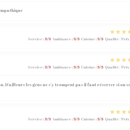
sympathique
Service
:
5
/5
Ambiance
:
5
/5
Cuisine
:
5
/5
Qualité / Prix
Service
:
5
/5
Ambiance
:
5
/5
Cuisine
:
5
/5
Qualité / Prix
n. D'ailleurs les gens ne s'y trompent pas il faut réserver si on v
Service
:
5
/5
Ambiance
:
5
/5
Cuisine
:
5
/5
Qualité / Prix