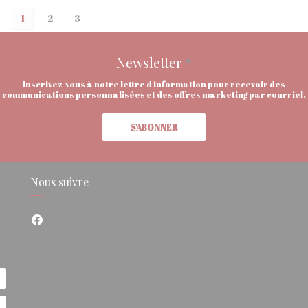
1
2
3
Newsletter
*
Inscrivez-vous à notre lettre d'information pour recevoir des
communications personnalisées et des offres marketing par courriel.
S'ABONNER
Nous suivre
Facebook ((ouvre une nouvelle fenêtre))
e fenêtre))