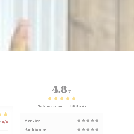
4.8
/5
Note moyenne —
2461 avis
Service
:
5
/5
Ambiance