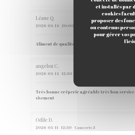
et installés par
cookies facul
Léane
Q
proposer des fonct
2026-05-14
- 20:00 - Couverts 2
ou contenus person
pour gérer vos p
l'ic
Aliment de qualité, Très bon pas si cher que ça
angeloz
C
2026-05-14
- 12:30 - Couverts 3
Très bonne crêperie agréable très bon service 
vivement
Odile
D
2026-05-11
- 12:30 - Couverts 3