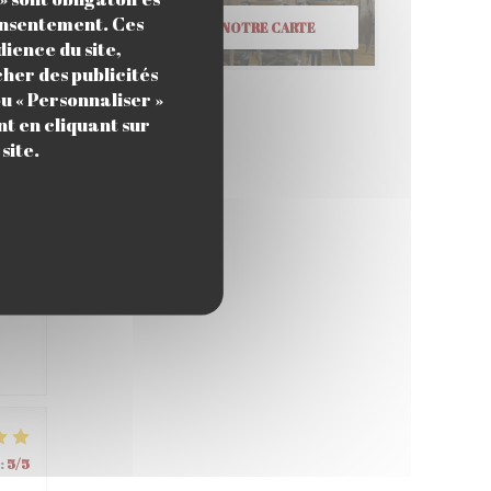
consentement. Ces
DÉCOUVRIR NOTRE CARTE
ience du site,
cher des publicités
:
4
/5
u « Personnaliser »
t en cliquant sur
site.
:
4
/5
:
5
/5