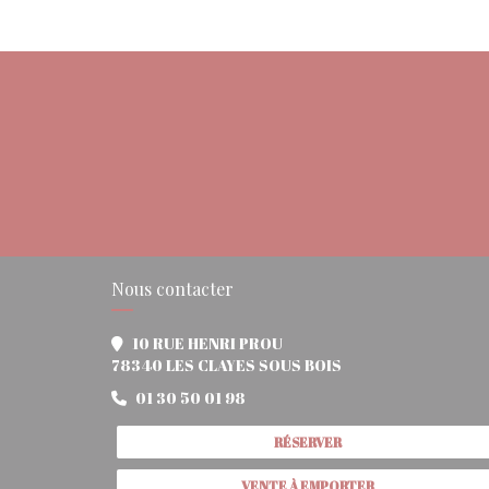
Nous contacter
10 RUE HENRI PROU
((ouvre une nouvell
78340 LES CLAYES SOUS BOIS
01 30 50 01 98
RÉSERVER
VENTE À EMPORTER