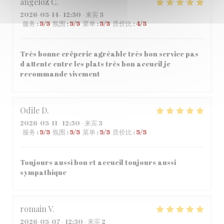
angeloz
C
2026-05-14
- 12:30 - 来宾 3
服务
:
5
/5
氛围
:
5
/5
菜单
:
5
/5
质价比
:
4
/5
Très bonne crêperie agréable très bon service pas
d attente entre les plats très bon accueil je
recommande vivement
Odile
D
2026-05-11
- 12:30 - 来宾 3
服务
:
5
/5
氛围
:
5
/5
菜单
:
5
/5
质价比
:
5
/5
Toujours aussi bon et accueil toujours aussi
sympathique
romain
V
2026-05-07
- 12:30 - 来宾 2