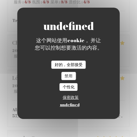
服务
:
4
/5
氛围
:
4
/5
菜单
:
5
/5
质价比
:
4
/5
Très bon ! je vous le recommande.
这个网站使用cookie， 并让
Christophe
C
您可以控制想要激活的内容。
2026-05-25
- 12:45 - 来宾 2
服务
:
5
/5
氛围
:
5
/5
菜单
:
4
/5
质价比
:
5
/5
好的，全部接受
禁用
Léane
Q
2026-05-14
- 20:00 - 来宾 2
个性化
服务
:
5
/5
氛围
:
5
/5
菜单
:
5
/5
质价比
:
4
/5
保密政策
undefined
Aliment de qualité, Très bon pas si cher que ça
57,80€ à 2 , personnel tres accueillant et aimable .