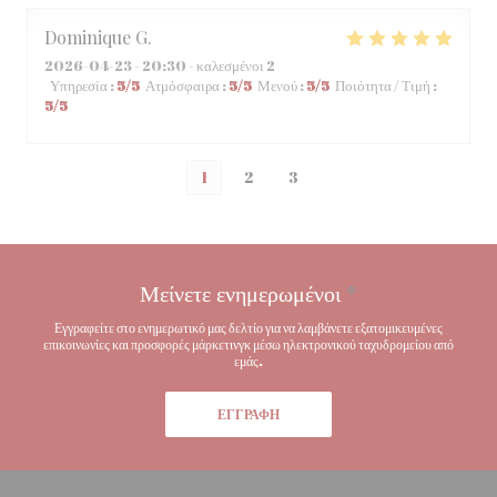
Dominique
G
2026-04-23
- 20:30 - καλεσμένοι 2
Υπηρεσία
:
5
/5
Ατμόσφαιρα
:
5
/5
Μενού
:
5
/5
Ποιότητα / Τιμή
:
5
/5
1
2
3
Μείνετε ενημερωμένοι
*
Εγγραφείτε στο ενημερωτικό μας δελτίο για να λαμβάνετε εξατομικευμένες
επικοινωνίες και προσφορές μάρκετινγκ μέσω ηλεκτρονικού ταχυδρομείου από
εμάς.
ΕΓΓΡΑΦΉ