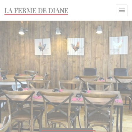
Πίνακας διαχείρισης "Μπισκότων" (Cookies)
LA FERME DE DIANE