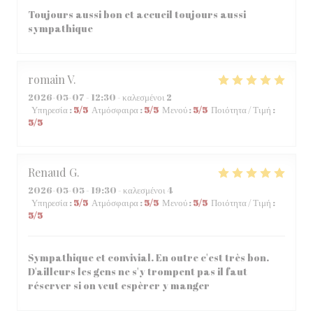
Toujours aussi bon et accueil toujours aussi
sympathique
romain
V
2026-05-07
- 12:30 - καλεσμένοι 2
Υπηρεσία
:
5
/5
Ατμόσφαιρα
:
5
/5
Μενού
:
5
/5
Ποιότητα / Τιμή
:
5
/5
Renaud
G
2026-05-05
- 19:30 - καλεσμένοι 4
Υπηρεσία
:
5
/5
Ατμόσφαιρα
:
5
/5
Μενού
:
5
/5
Ποιότητα / Τιμή
:
5
/5
Sympathique et convivial. En outre c'est très bon.
D'ailleurs les gens ne s'y trompent pas il faut
réserver si on veut espèrer y manger