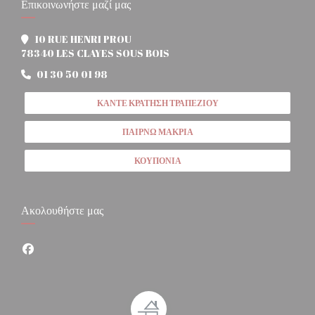
Επικοινωνήστε μαζί μας
10 RUE HENRI PROU
((ανοίγει σε νέο παράθυρο))
78340 LES CLAYES SOUS BOIS
01 30 50 01 98
ΚΆΝΤΕ ΚΡΆΤΗΣΗ ΤΡΑΠΕΖΙΟΎ
ΠΑΊΡΝΩ ΜΑΚΡΙΆ
ΚΟΥΠΌΝΙΑ
Ακολουθήστε μας
Facebook ((ανοίγει σε νέο παράθυρο))