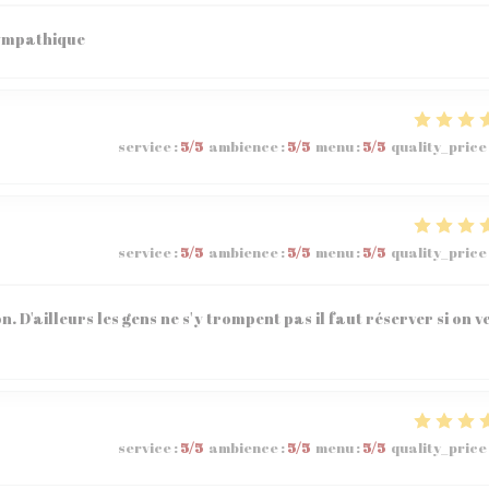
sympathique
service
:
5
/5
ambience
:
5
/5
menu
:
5
/5
quality_price
service
:
5
/5
ambience
:
5
/5
menu
:
5
/5
quality_price
n. D'ailleurs les gens ne s'y trompent pas il faut réserver si on v
service
:
5
/5
ambience
:
5
/5
menu
:
5
/5
quality_price