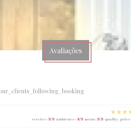
Avaliações
our_clients_following_booking
service
:
5
/5
ambience
:
4
/5
menu
:
5
/5
quality_price