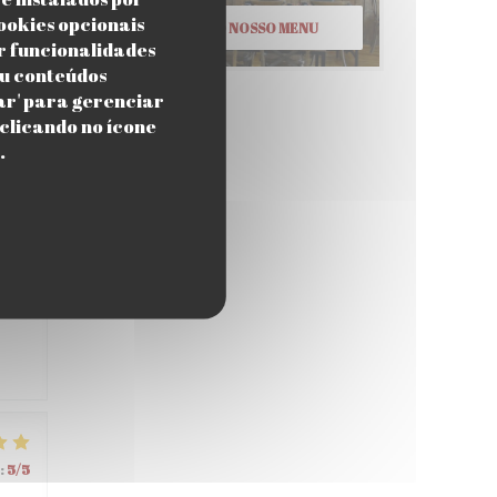
ookies opcionais
DESCUBRA O NOSSO MENU
r funcionalidades
ou conteúdos
:
4
/5
zar' para gerenciar
clicando no ícone
.
:
4
/5
:
5
/5