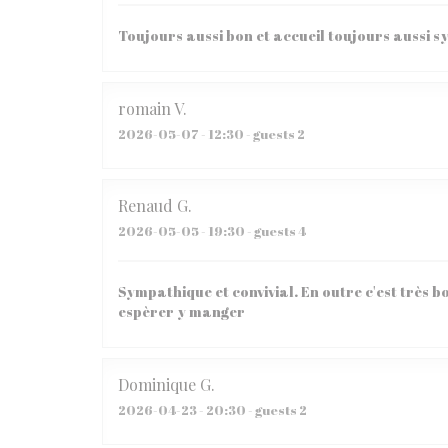
Toujours aussi bon et accueil toujours aussi 
romain
V
2026-05-07
- 12:30 - guests 2
Renaud
G
2026-05-05
- 19:30 - guests 4
Sympathique et convivial. En outre c'est très bo
espèrer y manger
Dominique
G
2026-04-23
- 20:30 - guests 2