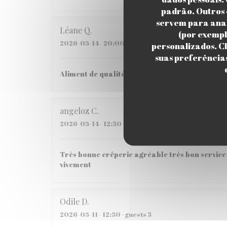
padrão. Outros 
servem para anal
Léane
Q
(por exempl
2026-05-14
- 20:00 - guests 2
personalizados. Cl
suas preferência
Aliment de qualité, Très bon pas si cher que ça
angeloz
C
2026-05-14
- 12:30 - guests 3
Très bonne crêperie agréable très bon service 
vivement
Odile
D
2026-05-11
- 12:30 - guests 3