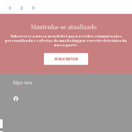
1
2
3
Mantenha-se atualizado
*
Subscrever a nossa newsletter para receber comunicações
personalizadas e ofertas de marketing por correio eletrónico da
nossa parte.
SUBSCREVER
Siga-nos
Facebook ((abre numa nova janela))
anela))