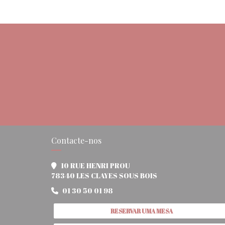
Contacte-nos
10 RUE HENRI PROU
((abre numa nova j
78340 LES CLAYES SOUS BOIS
01 30 50 01 98
RESERVAR UMA MESA