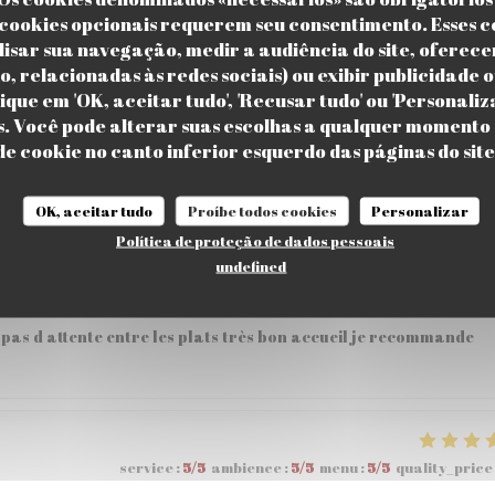
cookies opcionais requerem seu consentimento. Esses c
isar sua navegação, medir a audiência do site, oferece
o, relacionadas às redes sociais) ou exibir publicidade 
service
:
5
/5
ambience
:
5
/5
menu
:
5
/5
quality_price
ique em 'OK, aceitar tudo', 'Recusar tudo' ou 'Personali
s. Você pode alterar suas escolhas a qualquer momento 
de cookie no canto inferior esquerdo das páginas do site
 57,80€ à 2 , personnel tres accueillant et aimable .
OK, aceitar tudo
Proíbe todos cookies
Personalizar
Política de proteção de dados pessoais
undefined
service
:
5
/5
ambience
:
5
/5
menu
:
5
/5
quality_price
pas d attente entre les plats très bon accueil je recommande
service
:
5
/5
ambience
:
5
/5
menu
:
5
/5
quality_price