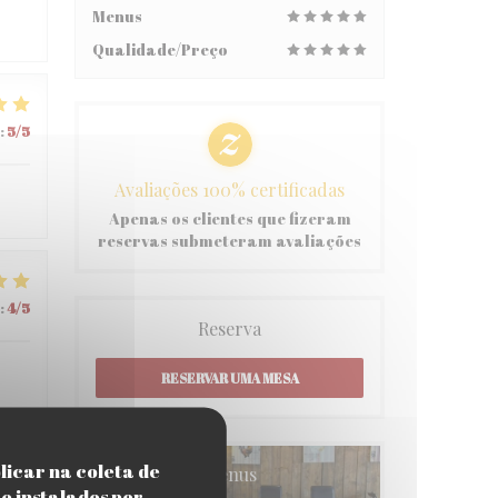
Menus
Qualidade/Preço
:
5
/5
Avaliações 100% certificadas
Apenas os clientes que fizeram
reservas submeteram avaliações
:
4
/5
Reserva
RESERVAR UMA MESA
licar na coleta de
Menus
:
5
/5
e instalados por